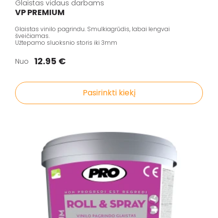
Glaistas vidaus darbams
Klijai
VP PREMIUM
Mozaikiniai tinkai
Glaistas vinilo pagrindu. Smulkiagrūdis, labai lengvai
šveičiamas.
Struktūriniai tinkai
Užtepamo sluoksnio storis iki 3mm
Dekoravimo glaistai
12.95 €
Nuo
Statybiniai sandarikliai
Pasirinkti kiekį
Spec. paskirties priemonės
Aliejai ir impregnantai medienai
Darbo priemonės
Pristatymo taisyklės
Pirkimo taisyklės