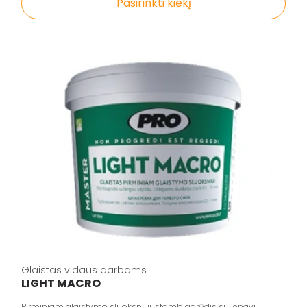
Pasirinkti kiekį
Glaistas vidaus darbams
LIGHT MACRO
Pirminiam glaistymo sluoksniui, stambiagrūdis su lengvu