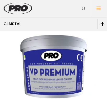
GLAISTAI
Dažai
Gruntai
Glaistai
Glaistai vidaus darbams
Glaistai lauko darbams
Glaistai medienai
Spec. paskirties glaistai
Lakai