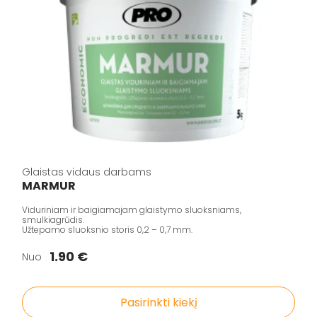
Glaistas vidaus darbams
MARMUR
Viduriniam ir baigiamajam glaistymo sluoksniams,
smulkiagrūdis.
Užtepamo sluoksnio storis 0,2 – 0,7 mm.
1.90 €
Nuo
Pasirinkti kiekį