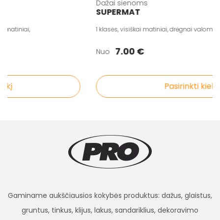
Dažai sienoms
SUPERMAT
tiniai,
1 klasės, visiškai matiniai, drėgnai valomi.
7.00 €
Nuo
kį
Pasirinkti kiekį
Gaminame aukščiausios kokybės produktus: dažus, glaistus,
gruntus, tinkus, klijus, lakus, sandariklius, dekoravimo