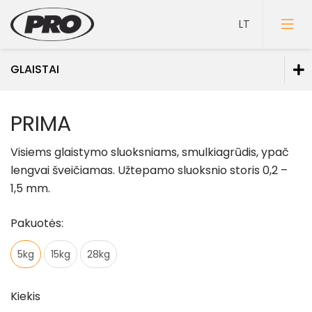
GLAISTAI
Dažai
PRIMA
Gruntai
Visiems glaistymo sluoksniams, smulkiagrūdis, ypač
Glaistai
lengvai šveičiamas. Užtepamo sluoksnio storis 0,2 –
1,5 mm.
Glaistai vidaus darbams
Glaistai lauko darbams
Pakuotės:
Glaistai medienai
5kg
15kg
28kg
Spec. paskirties glaistai
Lakai
Kiekis