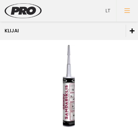
KLIJAI
Dažai
Gruntai
Glaistai
Lakai
Klijai
Mozaikiniai tinkai
Struktūriniai tinkai
Dekoravimo glaistai