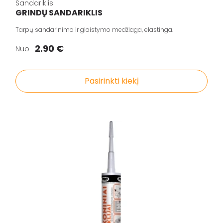
Statybiniai sandarikliai
Sandariklis
GRINDŲ SANDARIKLIS
Spec. paskirties priemonės
Tarpų sandarinimo ir glaistymo medžiaga, elastinga.
Aliejai ir impregnantai medienai
2.90 €
Nuo
Darbo priemonės
Pasirinkti kiekį
Pristatymo taisyklės
Pirkimo taisyklės