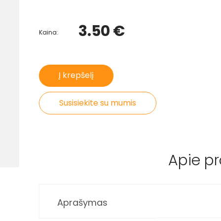
3.50 €
Kaina:
Į krepšelį
Susisiekite su mumis
Apie p
Aprašymas