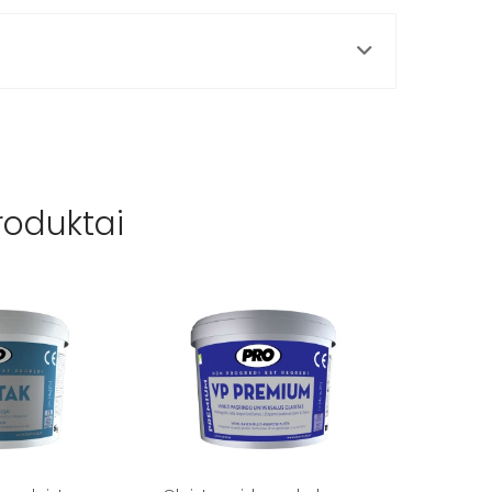
roduktai