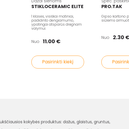
Dažai sienoms
Spec. paskirt
STIKLOCERAMIC ELITE
PRO.TAK
1 klasės, visiškai matiniai,
Gipso kartono p
padidinto dengiamumo,
siūlėms armuoti i
ypatingai atsparūs drėgnam
valymui.
2.30 
Nuo
11.00 €
Nuo
Pasirinkti kiekį
Pasirink
čiausios kokybės produktus: dažus, glaistus, gruntus,