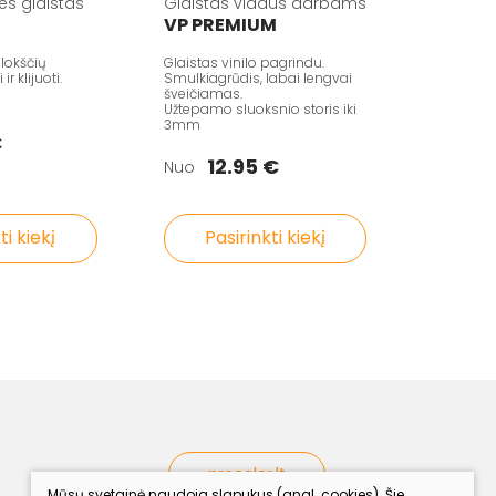
ies glaistas
Glaistas vidaus darbams
VP PREMIUM
lokščių
Glaistas vinilo pagrindu.
r klijuoti.
Smulkiagrūdis, labai lengvai
šveičiamas.
Užtepamo sluoksnio storis iki
3mm
€
12.95 €
Nuo
ti kiekį
Pasirinkti kiekį
procolor.lt
Mūsų svetainė naudoja slapukus (angl. cookies). Šie