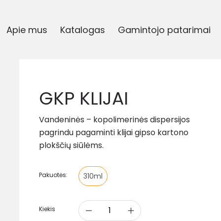
Apie mus
Katalogas
Gamintojo patarimai
GKP KLIJAI
Vandeninės – kopolimerinės dispersijos
pagrindu pagaminti klijai gipso kartono
plokščių siūlėms.
Pakuotės:
310ml
Kiekis