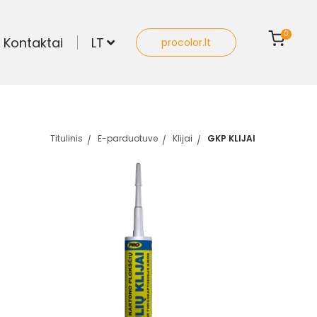
0
Kontaktai
LT
procolor.lt
Titulinis
E-parduotuve
Klijai
GKP KLIJAI