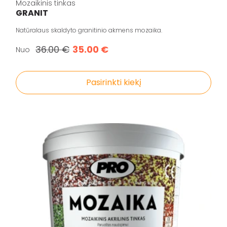
Statybiniai sandarikliai
Mozaikinis tinkas
GRANIT
Spec. paskirties priemonės
Natūralaus skaldyto granitinio akmens mozaika.
Aliejai ir impregnantai medienai
36.00 €
35.00 €
Nuo
Darbo priemonės
Pasirinkti kiekį
Pristatymo taisyklės
Pirkimo taisyklės