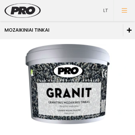
MOZAIKINIAI TINKAI
Dažai
Gruntai
Glaistai
Lakai
Klijai
Mozaikiniai tinkai
Struktūriniai tinkai
Dekoravimo glaistai