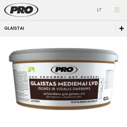
GLAISTAI
Dažai
Gruntai
Glaistai
Glaistai vidaus darbams
Glaistai lauko darbams
Glaistai medienai
Spec. paskirties glaistai
Lakai