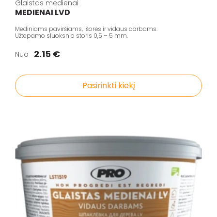
Glaistas medienai
Klijai
MEDIENAI LVD
Mozaikiniai tinkai
Mediniams paviršiams, išorės ir vidaus darbams.
Užtepamo sluoksnio storis 0,5 – 5 mm.
Struktūriniai tinkai
2.15 €
Nuo
Dekoravimo glaistai
Statybiniai sandarikliai
Pasirinkti kiekį
Spec. paskirties priemonės
Aliejai ir impregnantai medienai
Darbo priemonės
Pristatymo taisyklės
Pirkimo taisyklės