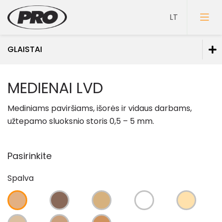
GLAISTAI
Dažai
MEDIENAI LVD
Gruntai
Mediniams paviršiams, išorės ir vidaus darbams,
Glaistai
užtepamo sluoksnio storis 0,5 – 5 mm.
Glaistai vidaus darbams
Glaistai lauko darbams
Pasirinkite
Glaistai medienai
Spalva
Spec. paskirties glaistai
Lakai