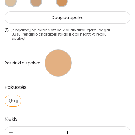
Klijai
Mozaikiniai tinkai
Daugiau spalvų
Struktūriniai tinkai
Įspėjame, jog ekrane atspalviai atvaizduojami pagal
Jūsų įrenginio charakteristikas ir gali neatitikti realių
Dekoravimo glaistai
spalvų!
Statybiniai sandarikliai
Spec. paskirties priemonės
Pasirinkta spalva:
Aliejai ir impregnantai medienai
Darbo priemonės
Pakuotės:
Pristatymo taisyklės
0,5kg
Pirkimo taisyklės
Kiekis