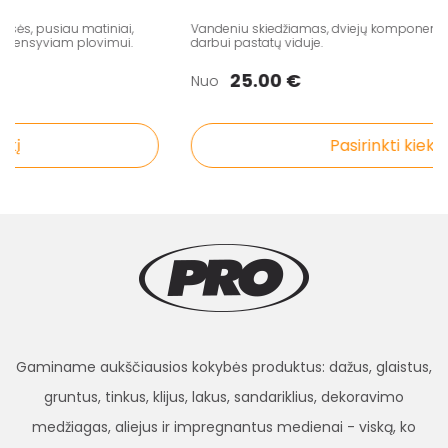
s, pusiau matiniai,
Vandeniu skiedžiamas, dviejų komponentų pol
ensyviam plovimui.
darbui pastatų viduje.
25.00 €
Nuo
į
Pasirinkti kiekį
Gaminame aukščiausios kokybės produktus: dažus, glaistus,
gruntus, tinkus, klijus, lakus, sandariklius, dekoravimo
medžiagas, aliejus ir impregnantus medienai - viską, ko