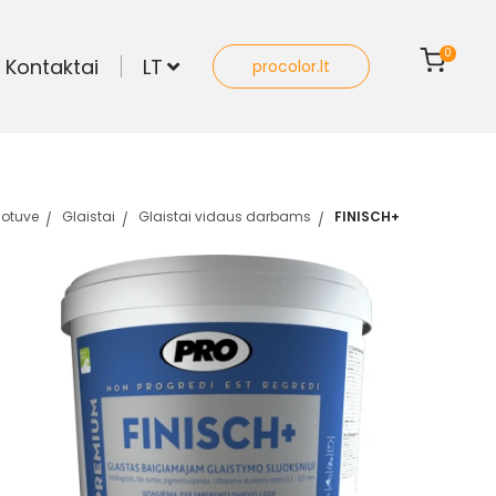
0
Kontaktai
LT
procolor.lt
otuve
Glaistai
Glaistai vidaus darbams
FINISCH+