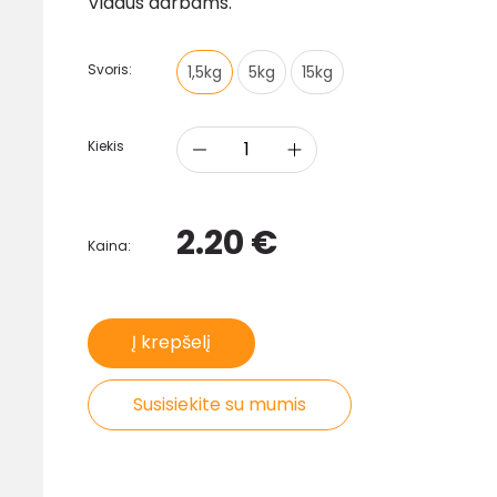
Vidaus darbams.
Svoris:
1,5kg
5kg
15kg
Kiekis
2.20 €
Kaina:
Į krepšelį
Susisiekite su mumis