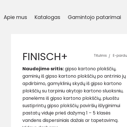
Apie mus
Katalogas
Gamintojo patarimai
FINISCH+
Titulinis
E-pardu
Naudojimo sritis:
gipso kartono plokščių,
gaminių iš gipso kartono plokščių po antrinio jų
apdirbimo, gamyklinių skydų iš gipso kartono
plokščių su tarpiniu akytojo kartono sluoksniu,
panelėms iš gipso kartono plokščių, pluoštu
sustiprintų gipso plokščių paviršių išlyginimui
pastatų viduje prieš dažymą 1 – 5 klasės
vandens dispersiniais dažais ar tapetavimą.