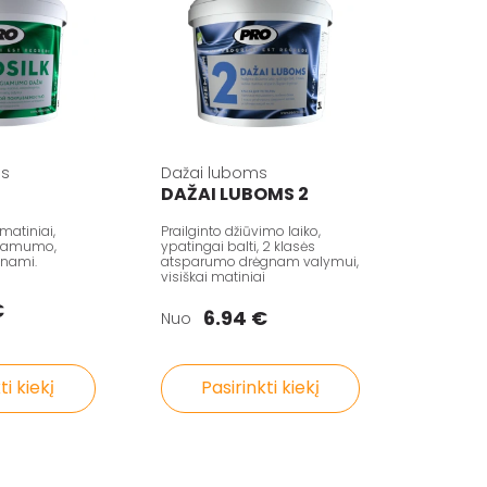
ms
Dažai luboms
DAŽAI LUBOMS 2
 matiniai,
Prailginto džiūvimo laiko,
giamumo,
ypatingai balti, 2 klasės
unami.
atsparumo drėgnam valymui,
visiškai matiniai
€
6.94 €
Nuo
ti kiekį
Pasirinkti kiekį