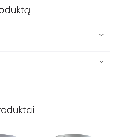
roduktą
roduktai