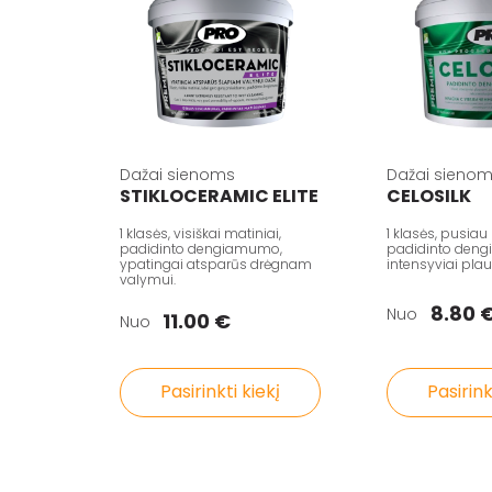
Dažai sienoms
Dažai sieno
STIKLOCERAMIC ELITE
CELOSILK
1 klasės, visiškai matiniai,
1 klasės, pusiau
padidinto dengiamumo,
padidinto den
ypatingai atsparūs drėgnam
intensyviai pla
valymui.
8.80 
Nuo
11.00 €
Nuo
Pasirinkti kiekį
Pasirink