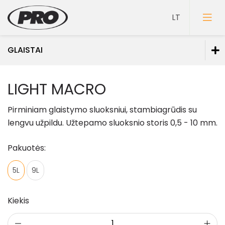
GLAISTAI
Dažai
LIGHT MACRO
Gruntai
Pirminiam glaistymo sluoksniui, stambiagrūdis su
Glaistai
lengvu užpildu. Užtepamo sluoksnio storis 0,5 - 10 mm.
Glaistai vidaus darbams
Pakuotės:
Glaistai lauko darbams
5L
9L
Glaistai medienai
Spec. paskirties glaistai
Kiekis
Lakai