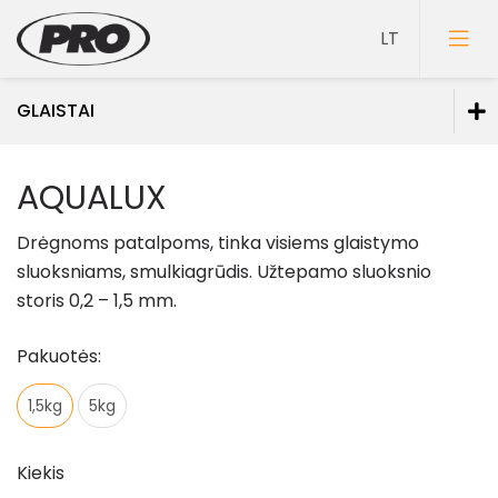
GLAISTAI
Dažai
AQUALUX
Gruntai
Drėgnoms patalpoms, tinka visiems glaistymo
Glaistai
sluoksniams, smulkiagrūdis. Užtepamo sluoksnio
storis 0,2 – 1,5 mm.
Glaistai vidaus darbams
Glaistai lauko darbams
Pakuotės:
Glaistai medienai
1,5kg
5kg
Spec. paskirties glaistai
Lakai
Kiekis