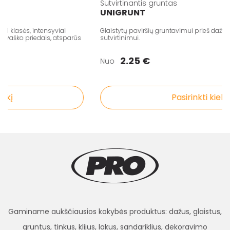
Sutvirtinantis gruntas
UNIGRUNT
klasės, intensyviai
Glaistytų paviršių gruntavimui prieš dažymą, 
ško priedais, atsparūs
sutvirtinimui.
2.25 €
Nuo
kį
Pasirinkti kiekį
Gaminame aukščiausios kokybės produktus: dažus, glaistus,
gruntus, tinkus, klijus, lakus, sandariklius, dekoravimo