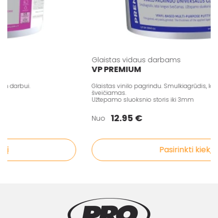
Glaistas vidaus darbams
VP PREMIUM
 darbui.
Glaistas vinilo pagrindu. Smulkiagrūdis, labai
šveičiamas.
Užtepamo sluoksnio storis iki 3mm
12.95 €
Nuo
į
Pasirinkti kiekį