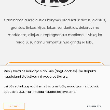
Gaminame aukščiausios kokybės produktus: dažus, glaistus,
gruntus, tinkus, klijus, lakus, sandariklius, dekoravimo
medžiagas, aliejus ir impregnantus medienai - viską, ko
reikia Jūsų namų remontui nuo grindų iki lubų.
procolor.lt
Mūsų svetainė naudoja slapukus (angl. cookies). Šie slapukai
naudojami statistikos ir rinkodaros tikslais.
Sekite mus
Jei Jūs sutinkate, kad šiems tikslams būtų naudojami slapukai,
spauskite „Sutinku“ ir toliau naudokitės svetaine.
2022 © procolor.lt Visos teisės saugomos įstatymo.
Duomenų apsauga
SUTINKU
PARINKTYS
Sukurta:
TEXUS