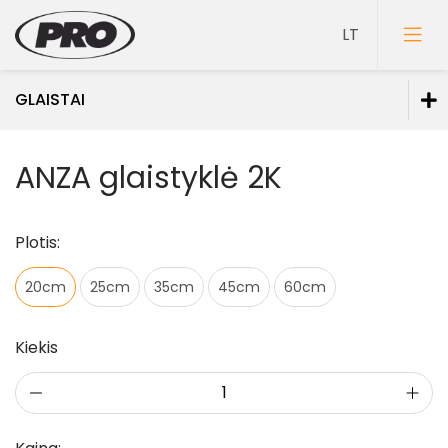
GLAISTAI
Dažai
ANZA glaistyklė 2K
Gruntai
Glaistai
Plotis:
Glaistai vidaus darbams
20cm
25cm
35cm
45cm
60cm
Glaistai lauko darbams
Glaistai medienai
Kiekis
Spec. paskirties glaistai
Lakai