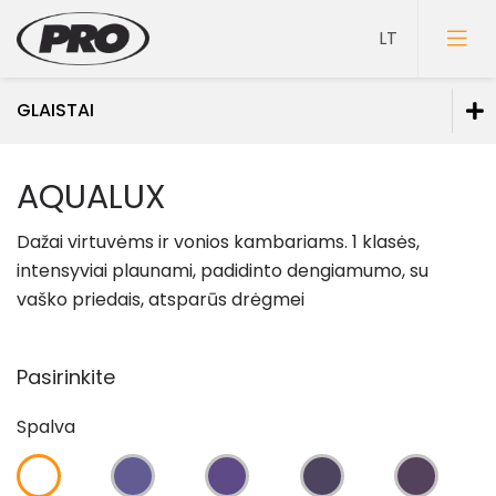
GLAISTAI
Dažai
AQUALUX
Gruntai
Dažai virtuvėms ir vonios kambariams.
1 klasės,
Glaistai
intensyviai plaunami, padidinto dengiamumo, su
vaško priedais, atsparūs drėgmei
Glaistai vidaus darbams
Glaistai lauko darbams
Pasirinkite
Glaistai medienai
Spec. paskirties glaistai
Spalva
Lakai