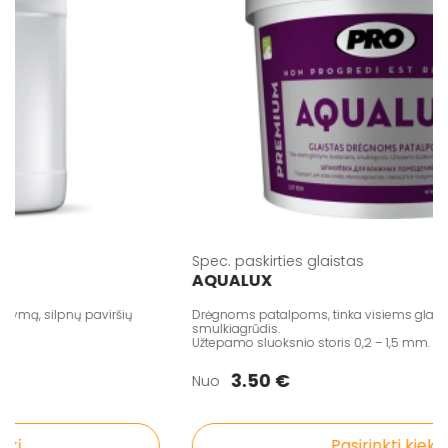
Spec. paskirties glaistas
AQUALUX
ą, silpnų paviršių
Drėgnoms patalpoms, tinka visiems glaistymo
smulkiagrūdis.
Užtepamo sluoksnio storis 0,2 – 1,5 mm.
3.50 €
Nuo
Pasirinkti kiekį