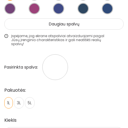
Klijai
Mozaikiniai tinkai
Daugiau spalvų
Struktūriniai tinkai
Dekoravimo glaistai
Įspėjame, jog ekrane atspalviai atvaizduojami pagal
Jūsų įrenginio charakteristikas ir gali neatitikti realių
spalvų!
Statybiniai sandarikliai
Spec. paskirties priemonės
Aliejai ir impregnantai medienai
Pasirinkta spalva:
Darbo priemonės
Pakuotės:
Pristatymo taisyklės
1L
3L
5L
Pirkimo taisyklės
Kiekis