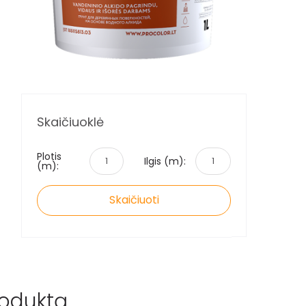
Skaičiuoklė
Plotis
Ilgis (m):
(m):
Skaičiuoti
roduktą