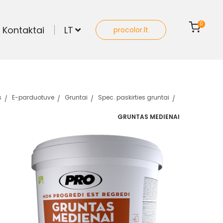
0
Kontaktai
LT
procolor.lt
s
E-parduotuve
Gruntai
Spec. paskirties gruntai
GRUNTAS MEDIENAI