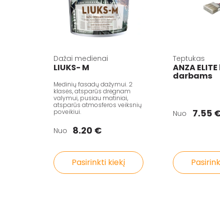
Dažai medienai
Teptukas
LIUKS- M
ANZA ELITE
darbams
Medinių fasadų dažymui. 2
klasės, atsparūs drėgnam
valymui, pusiau matiniai,
atsparūs atmosferos veiksnių
7.55 
poveikiui.
Nuo
8.20 €
Nuo
Pasirinkti kiekį
Pasirink