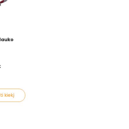
 lauko
€
ti kiekį