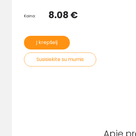
8.08 €
Kaina:
Į krepšelį
Susisiekite su mumis
Apie p