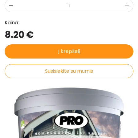
Kaina:
8.20 €
Į krepšelį
Susisiekite su mumis