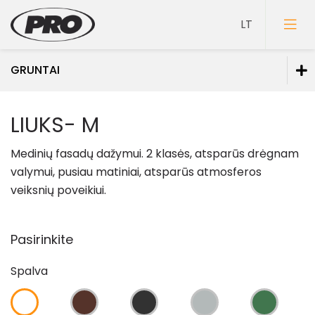
GRUNTAI
Dažai
LIUKS- M
Gruntai
Medinių fasadų dažymui. 2 klasės, atsparūs drėgnam
Sutvirtinantys gruntai
valymui, pusiau matiniai, atsparūs atmosferos
veiksnių poveikiui.
Sukibimą didinantys gruntai
Spec. paskirties gruntai
Pasirinkite
Glaistai
Spalva
Lakai
Klijai