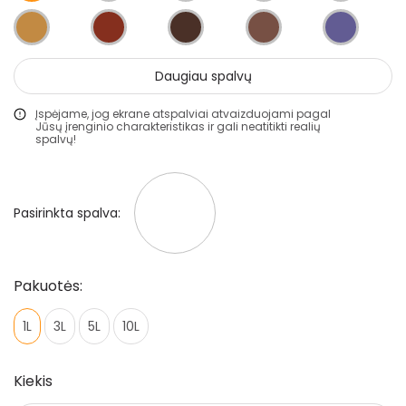
Mozaikiniai tinkai
Struktūriniai tinkai
Daugiau spalvų
Dekoravimo glaistai
Įspėjame, jog ekrane atspalviai atvaizduojami pagal
Statybiniai sandarikliai
Jūsų įrenginio charakteristikas ir gali neatitikti realių
spalvų!
Spec. paskirties priemonės
Aliejai ir impregnantai medienai
Pasirinkta spalva:
Darbo priemonės
Pristatymo taisyklės
Pakuotės:
Pirkimo taisyklės
1L
3L
5L
10L
Kiekis