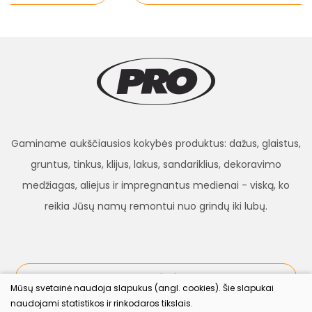
Gaminame aukščiausios kokybės produktus: dažus, glaistus,
gruntus, tinkus, klijus, lakus, sandariklius, dekoravimo
medžiagas, aliejus ir impregnantus medienai - viską, ko
reikia Jūsų namų remontui nuo grindų iki lubų.
procolor.lt
Mūsų svetainė naudoja slapukus (angl. cookies). Šie slapukai
naudojami statistikos ir rinkodaros tikslais.