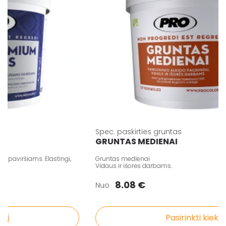
Spec. paskirties gruntas
GRUNTAS MEDIENAI
aviršiams. Elastingi,
Gruntas medienai
Vidaus ir išorės darbams.
8.08 €
Nuo
į
Pasirinkti kiekį