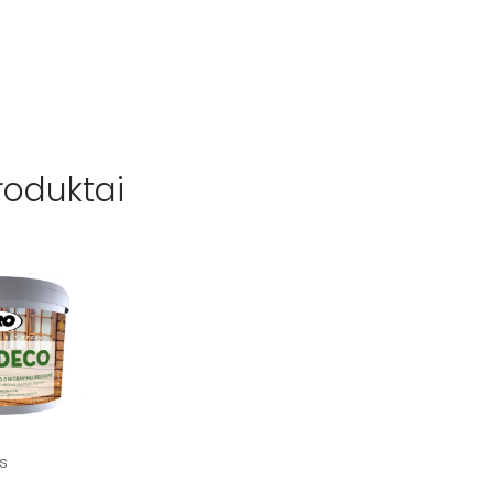
roduktai
s