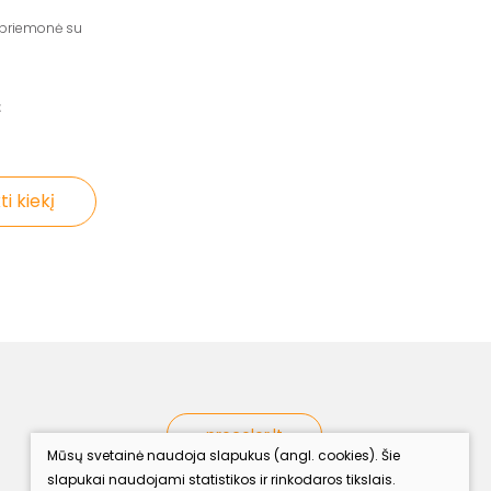
priemonė su
€
ti kiekį
procolor.lt
Mūsų svetainė naudoja slapukus (angl. cookies). Šie
slapukai naudojami statistikos ir rinkodaros tikslais.