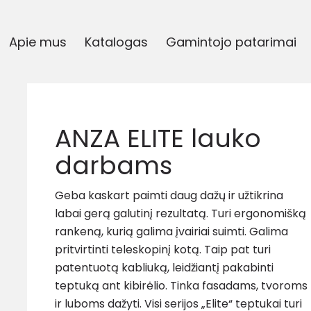
Apie mus
Katalogas
Gamintojo patarimai
ANZA ELITE lauko
darbams
Geba kaskart paimti daug dažų ir užtikrina
labai gerą galutinį rezultatą. Turi ergonomišką
rankeną, kurią galima įvairiai suimti. Galima
pritvirtinti teleskopinį kotą. Taip pat turi
patentuotą kabliuką, leidžiantį pakabinti
teptuką ant kibirėlio. Tinka fasadams, tvoroms
ir luboms dažyti. Visi serijos „Elite“ teptukai turi