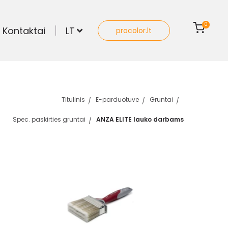
0
Kontaktai
LT
procolor.lt
Titulinis
E-parduotuve
Gruntai
Spec. paskirties gruntai
ANZA ELITE lauko darbams