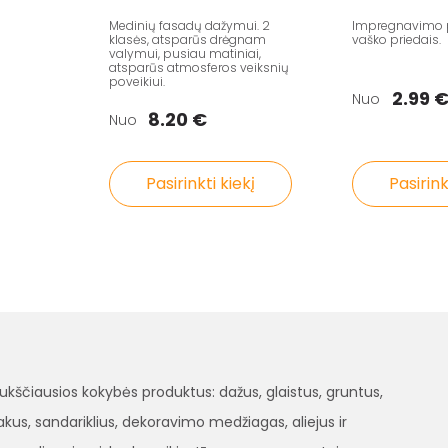
Medinių fasadų dažymui. 2
Impregnavimo 
klasės, atsparūs drėgnam
vaško priedais.
valymui, pusiau matiniai,
atsparūs atmosferos veiksnių
poveikiui.
2.99 
Nuo
8.20 €
Nuo
Pasirinkti kiekį
Pasirink
čiausios kokybės produktus: dažus, glaistus, gruntus,
, lakus, sandariklius, dekoravimo medžiagas, aliejus ir