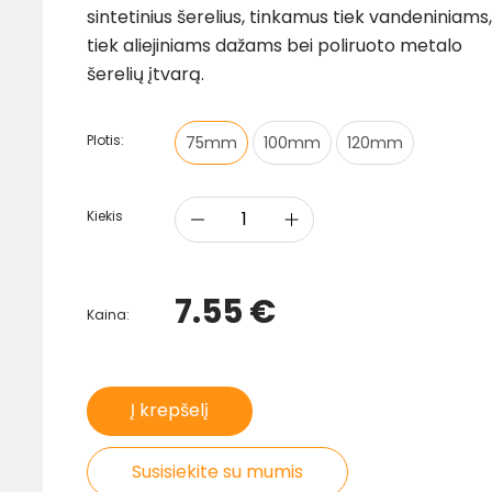
sintetinius šerelius, tinkamus tiek vandeniniams,
tiek aliejiniams dažams bei poliruoto metalo
šerelių įtvarą.
Plotis:
75mm
100mm
120mm
Kiekis
7.55 €
Kaina:
Į krepšelį
Susisiekite su mumis