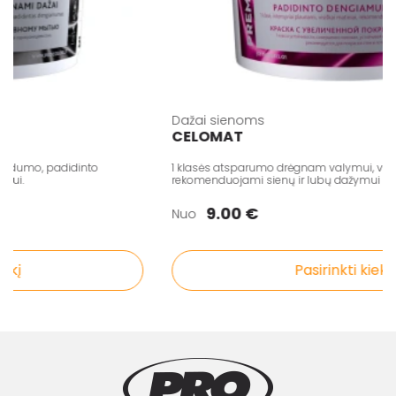
Dažai sienoms
CELOMAT
idumo, padidinto
1 klasės atsparumo drėgnam valymui, visiškai
i.
rekomenduojami sienų ir lubų dažymui
9.00 €
Nuo
į
Pasirinkti kiekį