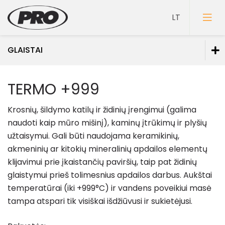
GLAISTAI
Dažai
TERMO +999
Gruntai
Krosnių, šildymo katilų ir židinių įrengimui (galima
Glaistai
naudoti kaip mūro mišinį), kaminų įtrūkimų ir plyšių
užtaisymui. Gali būti naudojama keramikinių,
Glaistai vidaus darbams
akmeninių ar kitokių mineralinių apdailos elementų
Glaistai lauko darbams
klijavimui prie įkaistančių paviršių, taip pat židinių
Glaistai medienai
glaistymui prieš tolimesnius apdailos darbus. Aukštai
Spec. paskirties glaistai
temperatūrai (iki +999°C) ir vandens poveikiui masė
tampa atspari tik visiškai išdžiūvusi ir sukietėjusi.
Lakai