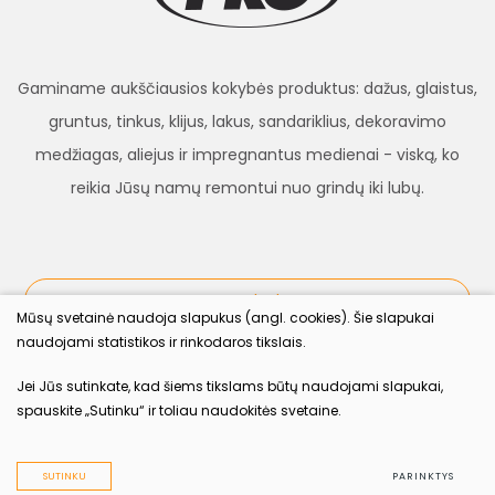
Gaminame aukščiausios kokybės produktus: dažus, glaistus,
gruntus, tinkus, klijus, lakus, sandariklius, dekoravimo
medžiagas, aliejus ir impregnantus medienai - viską, ko
reikia Jūsų namų remontui nuo grindų iki lubų.
procolor.lt
Mūsų svetainė naudoja slapukus (angl. cookies). Šie slapukai
naudojami statistikos ir rinkodaros tikslais.
Sekite mus
Jei Jūs sutinkate, kad šiems tikslams būtų naudojami slapukai,
spauskite „Sutinku“ ir toliau naudokitės svetaine.
2022 © procolor.lt Visos teisės saugomos įstatymo.
Duomenų apsauga
SUTINKU
PARINKTYS
Sukurta:
TEXUS