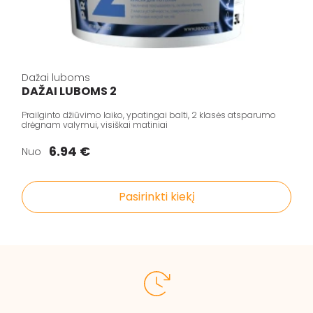
Dažai luboms
DAŽAI LUBOMS 2
Prailginto džiūvimo laiko, ypatingai balti, 2 klasės atsparumo
drėgnam valymui, visiškai matiniai
6.94 €
Nuo
Pasirinkti kiekį