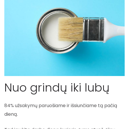
Nuo grindų iki lubų
84% užsakymų paruošiame ir išsiunčiame tą pačią
dieną.