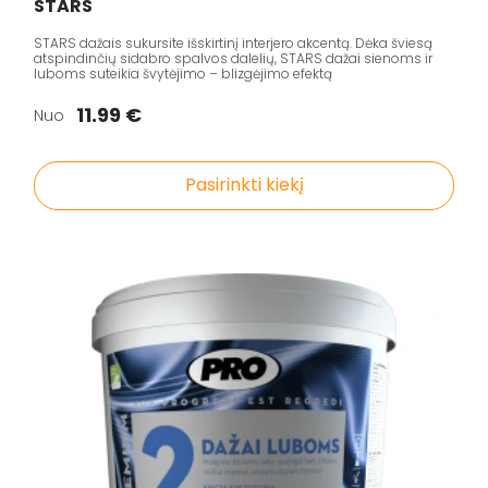
STARS
STARS dažais sukursite išskirtinį interjero akcentą. Dėka šviesą
atspindinčių sidabro spalvos dalelių, STARS dažai sienoms ir
luboms suteikia švytėjimo – blizgėjimo efektą
11.99 €
Nuo
Pasirinkti kiekį