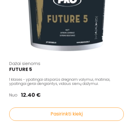
Dažai sienoms
FUTURE 5
1 klasės - ypatingai atsparūs drėgnam valymui, matiniai,
ypatingai gerai dengiantys, vidaus sienų dažymui.
12.40 €
Nuo
Pasirinkti kiekį