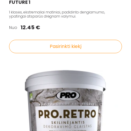
FUTURE 1
1 klasės, ekstremaliai matiniai, padidinto dengiamumo,
ypatingai atsparūs drėgnam valymui.
12.45 €
Nuo
Pasirinkti kiekį