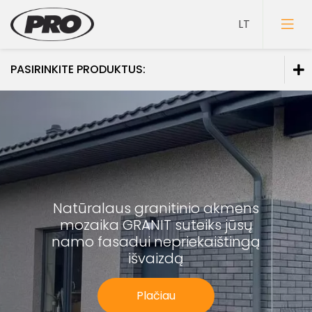
PASIRINKITE PRODUKTUS:
Dažai
Gruntai
Glaistai
Lakai
Natūralaus granitinio akmens
Klijai
mozaika GRANIT
suteiks jūsų
Mozaikiniai tinkai
namo fasadui
nepriekaištingą
išvaizdą
Struktūriniai tinkai
Dekoravimo glaistai
Plačiau