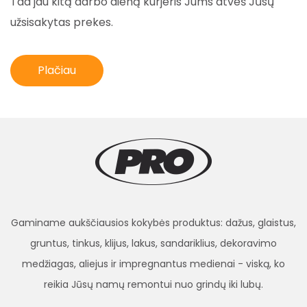
Tad jau kitą darbo dieną kurjeris Jums atveš Jūsų
užsisakytas prekes.
Plačiau
Gaminame aukščiausios kokybės produktus: dažus, glaistus,
gruntus, tinkus, klijus, lakus, sandariklius, dekoravimo
medžiagas, aliejus ir impregnantus medienai - viską, ko
reikia Jūsų namų remontui nuo grindų iki lubų.