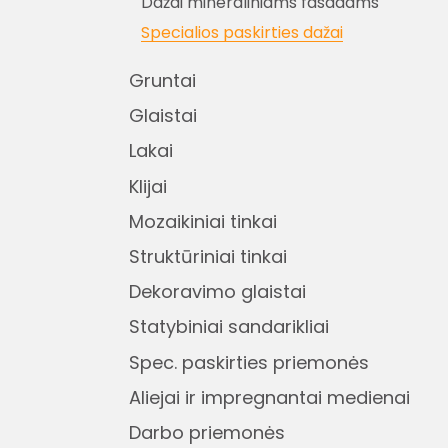
Dažai mineraliniams fasadams
Specialios paskirties dažai
Gruntai
Glaistai
Lakai
Klijai
Mozaikiniai tinkai
Struktūriniai tinkai
Dekoravimo glaistai
Statybiniai sandarikliai
Spec. paskirties priemonės
Aliejai ir impregnantai medienai
Darbo priemonės