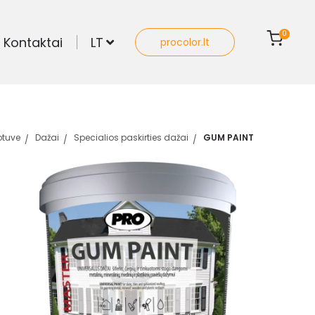
0
Kontaktai
LT
procolor.lt
otuve
Dažai
Specialios paskirties dažai
GUM PAINT