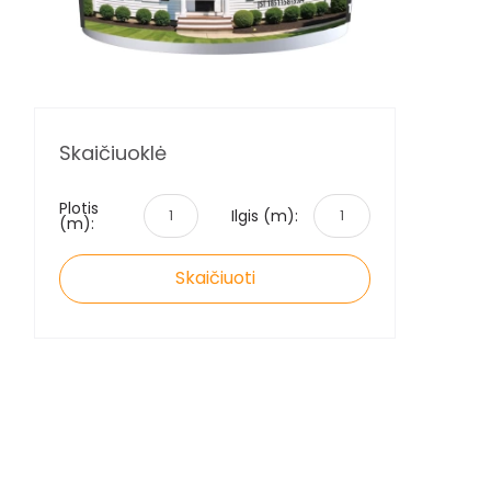
Skaičiuoklė
Plotis
Ilgis (m):
(m):
Skaičiuoti