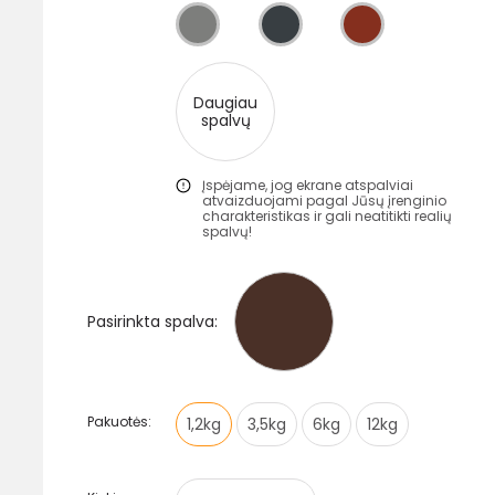
Daugiau
spalvų
Įspėjame, jog ekrane atspalviai
atvaizduojami pagal Jūsų įrenginio
charakteristikas ir gali neatitikti realių
spalvų!
Pasirinkta spalva:
Pakuotės:
1,2kg
3,5kg
6kg
12kg