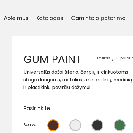
Apie mus
Katalogas
Gamintojo patarimai
GUM PAINT
Titulinis
E-pardu
Universalūs dažai šiferio, čerpių ir cinkuotoms
stogo dangoms, metalinių, mineralinių, medinių
ir plastikinių paviršių dažymui
Pasirinkite
Spalva