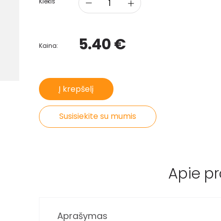
Kiekis
5.40 €
Kaina:
Į krepšelį
Susisiekite su mumis
Apie p
Aprašymas