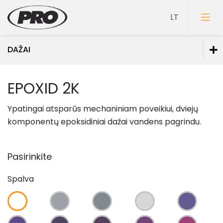
DAŽAI
Dažai
EPOXID 2K
Dažai sienoms
Ypatingai atsparūs mechaniniam poveikiui, dviejų
Dažai luboms
komponentų epoksidiniai dažai vandens pagrindu.
Dažai grindims
Dažai medienai
Pasirinkite
Faktūriniai dažai
Spalva
Dažai metalui
Dažai mineraliniams fasadams
Specialios paskirties dažai