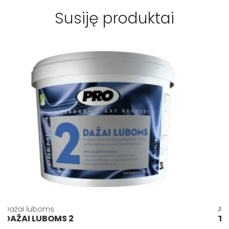
Susiję produktai
Dažai luboms
A
DAŽAI LUBOMS 2
T