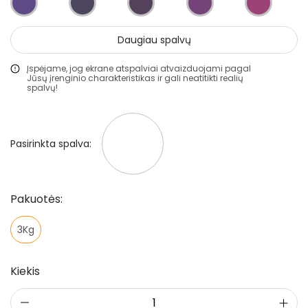
Gruntai
Daugiau spalvų
Glaistai
Įspėjame, jog ekrane atspalviai atvaizduojami pagal
Lakai
Jūsų įrenginio charakteristikas ir gali neatitikti realių
spalvų!
Klijai
Mozaikiniai tinkai
Pasirinkta spalva:
Struktūriniai tinkai
Dekoravimo glaistai
Statybiniai sandarikliai
Pakuotės:
Spec. paskirties priemonės
3Kg
Aliejai ir impregnantai medienai
Kiekis
Darbo priemonės