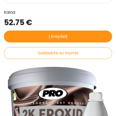
Pristatymo taisyklės
Kaina:
Pirkimo taisyklės
52.75 €
Į krepšelį
Susisiekite su mumis