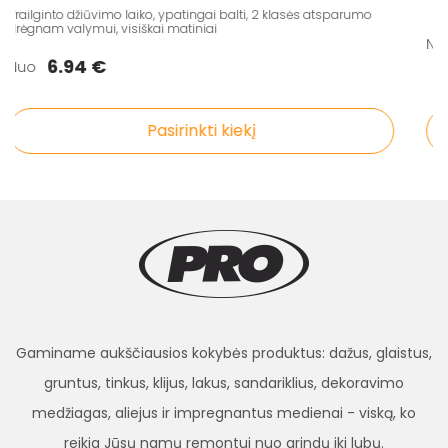
Prailginto džiūvimo laiko, ypatingai balti, 2 klasės atsparumo
drėgnam valymui, visiškai matiniai
N
6.94 €
Nuo
Pasirinkti kiekį
Gaminame aukščiausios kokybės produktus: dažus, glaistus,
gruntus, tinkus, klijus, lakus, sandariklius, dekoravimo
medžiagas, aliejus ir impregnantus medienai - viską, ko
reikia Jūsų namų remontui nuo grindų iki lubų.