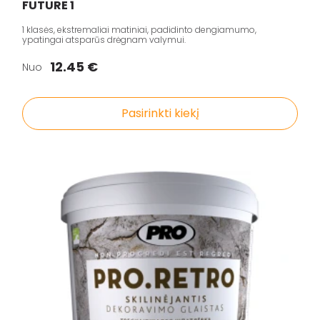
FUTURE 1
1 klasės, ekstremaliai matiniai, padidinto dengiamumo,
ypatingai atsparūs drėgnam valymui.
12.45 €
Nuo
Pasirinkti kiekį