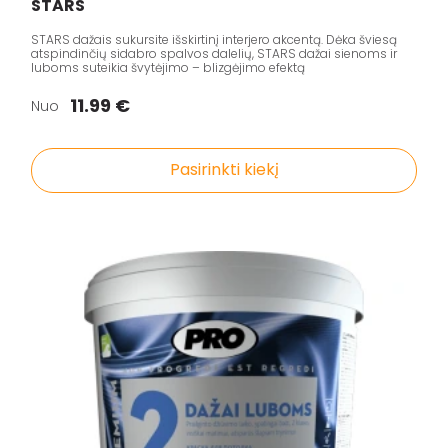
STARS
STARS dažais sukursite išskirtinį interjero akcentą. Dėka šviesą
atspindinčių sidabro spalvos dalelių, STARS dažai sienoms ir
luboms suteikia švytėjimo – blizgėjimo efektą
11.99 €
Nuo
Pasirinkti kiekį