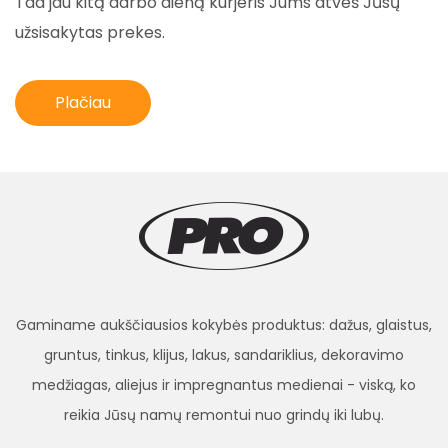
Tad jau kitą darbo dieną kurjeris Jums atveš Jūsų
užsisakytas prekes.
Plačiau
Gaminame aukščiausios kokybės produktus: dažus, glaistus,
gruntus, tinkus, klijus, lakus, sandariklius, dekoravimo
medžiagas, aliejus ir impregnantus medienai - viską, ko
reikia Jūsų namų remontui nuo grindų iki lubų.