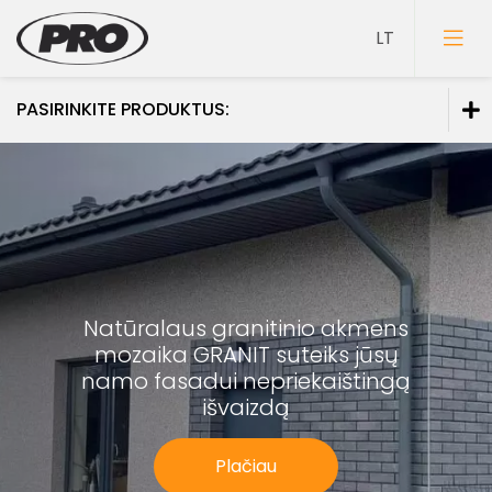
PASIRINKITE PRODUKTUS:
Dažai
Gruntai
Glaistai
Lakai
Natūralaus granitinio akmens
Klijai
mozaika GRANIT
suteiks jūsų
Mozaikiniai tinkai
namo fasadui
nepriekaištingą
išvaizdą
Struktūriniai tinkai
Dekoravimo glaistai
Plačiau