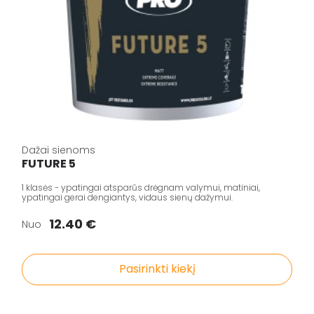
Dažai sienoms
FUTURE 5
1 klasės - ypatingai atsparūs drėgnam valymui, matiniai,
ypatingai gerai dengiantys, vidaus sienų dažymui.
12.40 €
Nuo
Pasirinkti kiekį