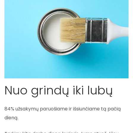
Nuo grindų iki lubų
84% užsakymų paruošiame ir išsiunčiame tą pačią
dieną.