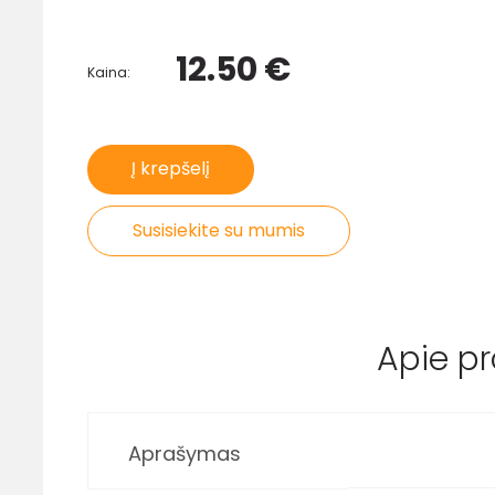
12.50 €
Kaina:
Į krepšelį
Susisiekite su mumis
Apie p
Aprašymas