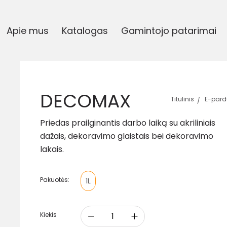
Apie mus
Katalogas
Gamintojo patarimai
DECOMAX
Titulinis
E-pard
Priedas prailginantis darbo laiką su akriliniais
dažais, dekoravimo glaistais bei dekoravimo
lakais.
Pakuotės:
1L
Kiekis