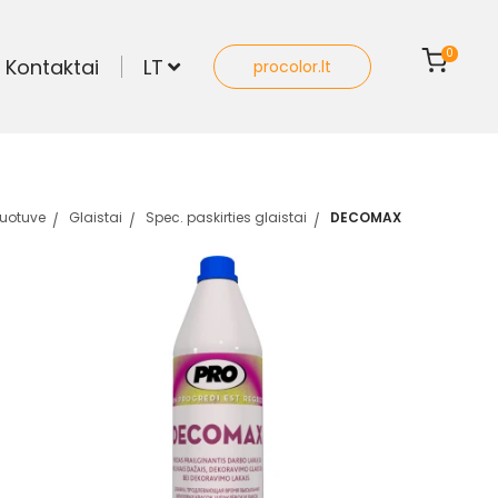
0
Kontaktai
LT
procolor.lt
uotuve
Glaistai
Spec. paskirties glaistai
DECOMAX