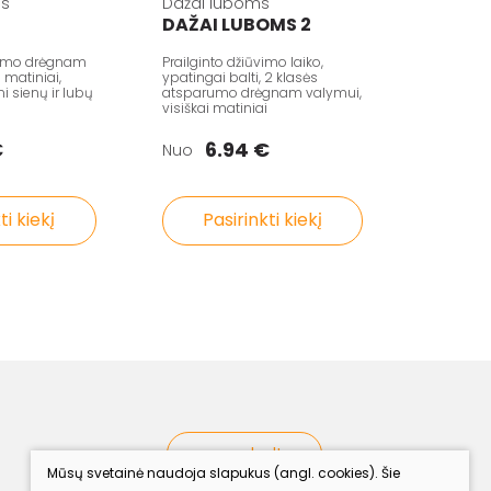
ms
Dažai luboms
DAŽAI LUBOMS 2
rumo drėgnam
Prailginto džiūvimo laiko,
i matiniai,
ypatingai balti, 2 klasės
 sienų ir lubų
atsparumo drėgnam valymui,
visiškai matiniai
€
6.94 €
Nuo
ti kiekį
Pasirinkti kiekį
procolor.lt
Mūsų svetainė naudoja slapukus (angl. cookies). Šie