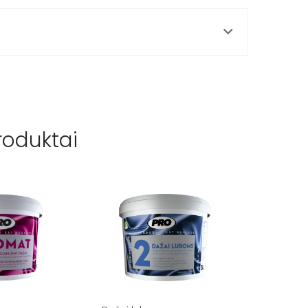
roduktai