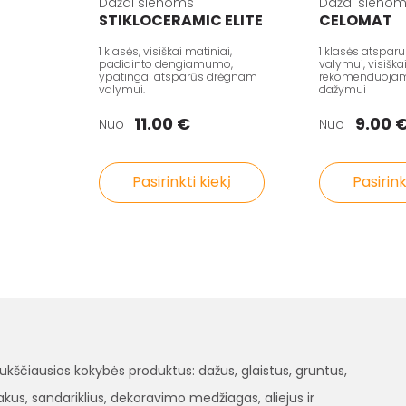
Dažai sienoms
Dažai sieno
STIKLOCERAMIC ELITE
CELOMAT
1 klasės, visiškai matiniai,
1 klasės atspa
padidinto dengiamumo,
valymui, visiška
ypatingai atsparūs drėgnam
rekomenduojami
valymui.
dažymui
11.00 €
9.00 
Nuo
Nuo
Pasirinkti kiekį
Pasirink
čiausios kokybės produktus: dažus, glaistus, gruntus,
, lakus, sandariklius, dekoravimo medžiagas, aliejus ir