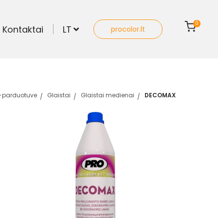
0
Kontaktai
LT
procolor.lt
-parduotuve
Glaistai
Glaistai medienai
DECOMAX