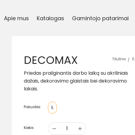
Apie mus
Katalogas
Gamintojo patarimai
DECOMAX
Titulinis
E
Priedas prailginantis darbo laiką su akriliniais
dažais, dekoravimo glaistais bei dekoravimo
lakais.
Pakuotės:
1L
Kiekis