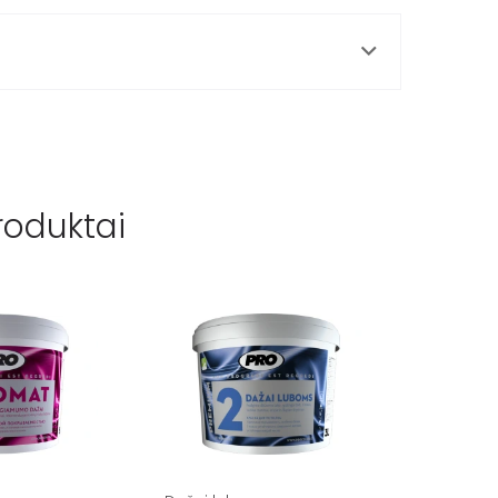
roduktai