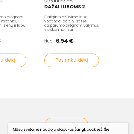
ms
Dažai luboms
DAŽAI LUBOMS 2
rumo drėgnam
Prailginto džiūvimo laiko,
i matiniai,
ypatingai balti, 2 klasės
 sienų ir lubų
atsparumo drėgnam valymui,
visiškai matiniai
€
6.94 €
Nuo
ti kiekį
Pasirinkti kiekį
procolor.lt
Mūsų svetainė naudoja slapukus (angl. cookies). Šie