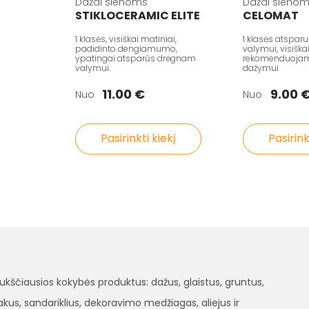
Dažai sienoms
Dažai sieno
STIKLOCERAMIC ELITE
CELOMAT
1 klasės, visiškai matiniai,
1 klasės atspa
padidinto dengiamumo,
valymui, visiška
ypatingai atsparūs drėgnam
rekomenduojami
valymui.
dažymui
11.00 €
9.00 
Nuo
Nuo
Pasirinkti kiekį
Pasirink
čiausios kokybės produktus: dažus, glaistus, gruntus,
, lakus, sandariklius, dekoravimo medžiagas, aliejus ir