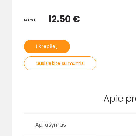
12.50 €
Kaina:
Į krepšelį
Susisiekite su mumis
Apie p
Aprašymas