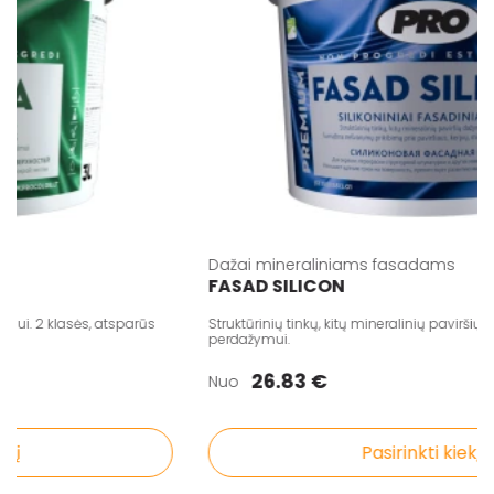
Dažai mineraliniams fasadams
FASAD SILICON
i. 2 klasės, atsparūs
Struktūrinių tinkų, kitų mineralinių paviršių daž
perdažymui.
26.83 €
Nuo
Pasirinkti kiekį