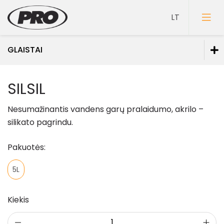
GLAISTAI
Dažai
SILSIL
Gruntai
Nesumažinantis vandens garų pralaidumo, akrilo –
Glaistai
silikato pagrindu.
Glaistai vidaus darbams
Pakuotės:
Glaistai lauko darbams
5L
Glaistai medienai
Spec. paskirties glaistai
Kiekis
Lakai