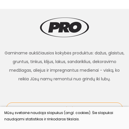
Gaminame aukščiausios kokybės produktus: dažus, glaistus,
gruntus, tinkus, klijus, lakus, sandariklius, dekoravimo
medžiagas, aliejus ir impregnantus medienai - viską, ko
reikia Jūsų namų remontui nuo grindų iki lubų.
procolor.lt
Mūsų svetainė naudoja slapukus (angl. cookies). Šie slapukai
naudojami statistikos ir rinkodaros tikslais.
Sekite mus