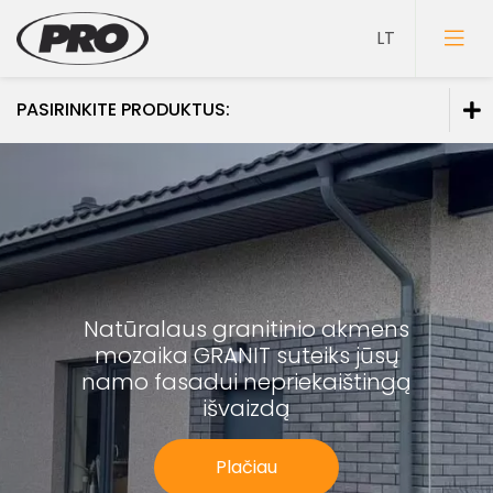
PASIRINKITE PRODUKTUS:
Dažai
Gruntai
Glaistai
Lakai
Natūralaus granitinio akmens
Klijai
mozaika GRANIT
suteiks jūsų
Mozaikiniai tinkai
namo fasadui
nepriekaištingą
išvaizdą
Struktūriniai tinkai
Dekoravimo glaistai
Plačiau