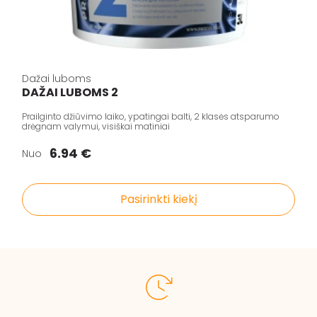
Dažai luboms
DAŽAI LUBOMS 2
Prailginto džiūvimo laiko, ypatingai balti, 2 klasės atsparumo
drėgnam valymui, visiškai matiniai
6.94 €
Nuo
Pasirinkti kiekį