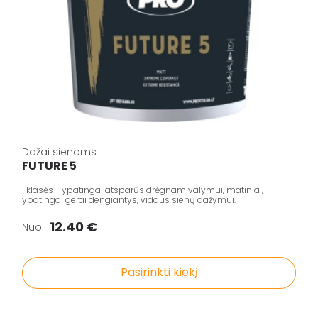
Dažai sienoms
FUTURE 5
1 klasės - ypatingai atsparūs drėgnam valymui, matiniai,
ypatingai gerai dengiantys, vidaus sienų dažymui.
12.40 €
Nuo
Pasirinkti kiekį