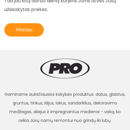
Tad jau kitą darbo dieną kurjeris Jums atveš Jūsų
užsisakytas prekes.
Plačiau
Gaminame aukščiausios kokybės produktus: dažus, glaistus,
gruntus, tinkus, klijus, lakus, sandariklius, dekoravimo
medžiagas, aliejus ir impregnantus medienai - viską, ko
reikia Jūsų namų remontui nuo grindų iki lubų.