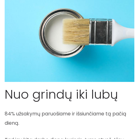
Nuo grindų iki lubų
84% užsakymų paruošiame ir išsiunčiame tą pačią
dieną.