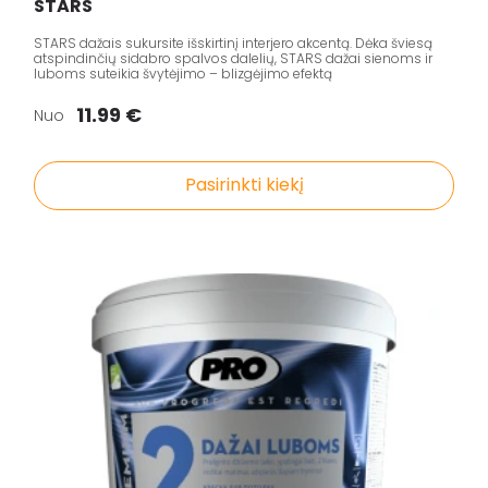
STARS
STARS dažais sukursite išskirtinį interjero akcentą. Dėka šviesą
atspindinčių sidabro spalvos dalelių, STARS dažai sienoms ir
luboms suteikia švytėjimo – blizgėjimo efektą
11.99 €
Nuo
Pasirinkti kiekį