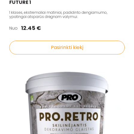
FUTURE 1
1 klasės, ekstremaliai matiniai, padidinto dengiamumo,
ypatingai atsparūs drėgnam valymui.
12.45 €
Nuo
Pasirinkti kiekį