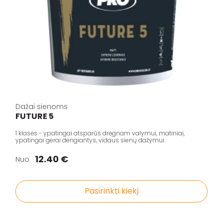
Dažai sienoms
FUTURE 5
1 klasės - ypatingai atsparūs drėgnam valymui, matiniai,
ypatingai gerai dengiantys, vidaus sienų dažymui.
12.40 €
Nuo
Pasirinkti kiekį