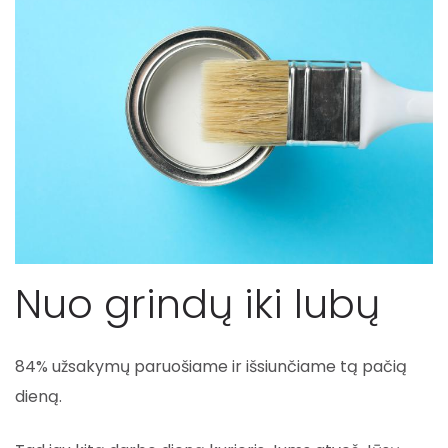
Nuo grindų iki lubų
84% užsakymų paruošiame ir išsiunčiame tą pačią
dieną.