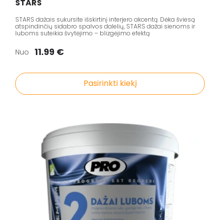
STARS
STARS dažais sukursite išskirtinį interjero akcentą. Dėka šviesą
atspindinčių sidabro spalvos dalelių, STARS dažai sienoms ir
luboms suteikia švytėjimo – blizgėjimo efektą
11.99 €
Nuo
Pasirinkti kiekį