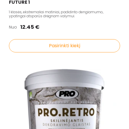
FUTURE 1
1 klasės, ekstremaliai matiniai, padidinto dengiamumo,
ypatingai atsparūs drėgnam valymui.
12.45 €
Nuo
Pasirinkti kiekį