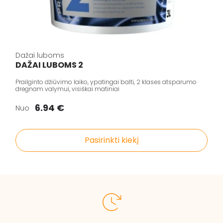
Dažai luboms
DAŽAI LUBOMS 2
Prailginto džiūvimo laiko, ypatingai balti, 2 klasės atsparumo
drėgnam valymui, visiškai matiniai
6.94 €
Nuo
Pasirinkti kiekį