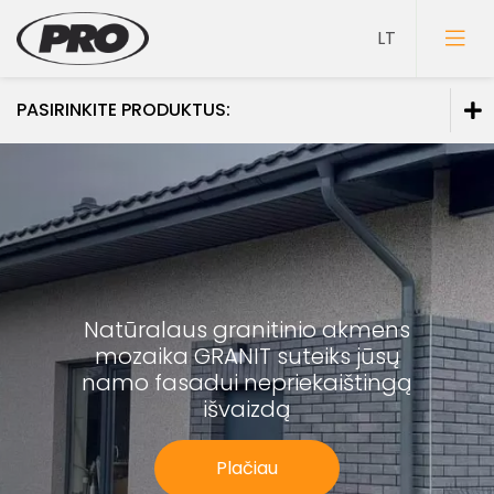
PASIRINKITE PRODUKTUS:
Dažai
Gruntai
Glaistai
Lakai
Natūralaus granitinio akmens
Klijai
mozaika GRANIT
suteiks jūsų
Mozaikiniai tinkai
namo fasadui
nepriekaištingą
išvaizdą
Struktūriniai tinkai
Dekoravimo glaistai
Plačiau