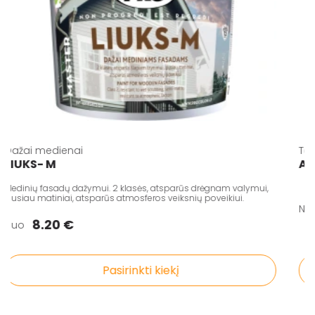
Dažai medienai
T
LIUKS- M
A
Medinių fasadų dažymui. 2 klasės, atsparūs drėgnam valymui,
pusiau matiniai, atsparūs atmosferos veiksnių poveikiui.
N
8.20 €
Nuo
Pasirinkti kiekį