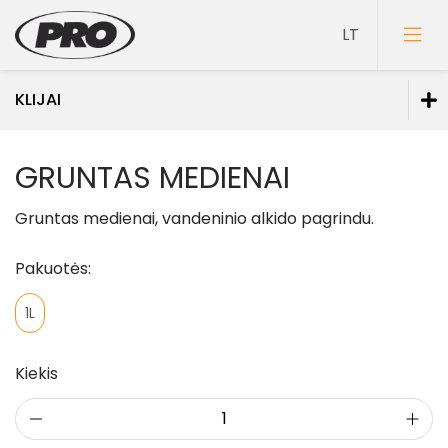
KLIJAI
Dažai
GRUNTAS MEDIENAI
Gruntai
Gruntas medienai, vandeninio alkido pagrindu.
Glaistai
Pakuotės:
Lakai
Klijai
1L
Mozaikiniai tinkai
Kiekis
Struktūriniai tinkai
Dekoravimo glaistai