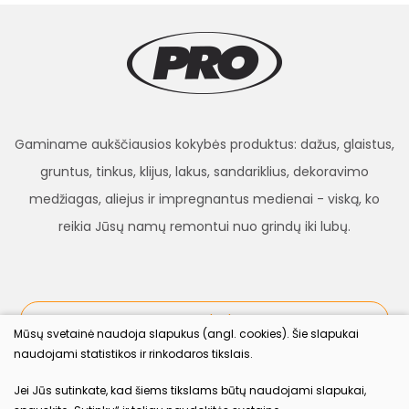
Gaminame aukščiausios kokybės produktus: dažus, glaistus,
gruntus, tinkus, klijus, lakus, sandariklius, dekoravimo
medžiagas, aliejus ir impregnantus medienai - viską, ko
reikia Jūsų namų remontui nuo grindų iki lubų.
procolor.lt
Mūsų svetainė naudoja slapukus (angl. cookies). Šie slapukai
naudojami statistikos ir rinkodaros tikslais.
Sekite mus
Jei Jūs sutinkate, kad šiems tikslams būtų naudojami slapukai,