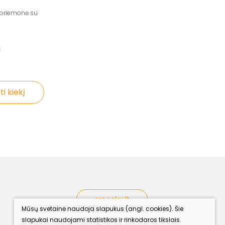
priemonė su
€
ti kiekį
procolor.lt
Mūsų svetainė naudoja slapukus (angl. cookies). Šie
slapukai naudojami statistikos ir rinkodaros tikslais.