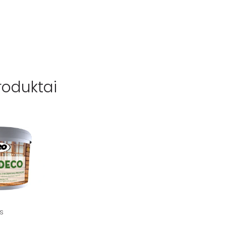
roduktai
s