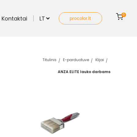
0
Kontaktai
LT
procolor.lt
Titulinis
E-parduotuve
Klijai
ANZA ELITE lauko darbams