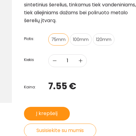
sintetinius šerelius, tinkamus tiek vandeniniams,
tiek aliejiniams dažams bei poliruoto metalo
šerelių įtvarą.
Plotis:
75mm
100mm
120mm
Kiekis
7.55 €
Kaina:
Į krepšelį
Susisiekite su mumis