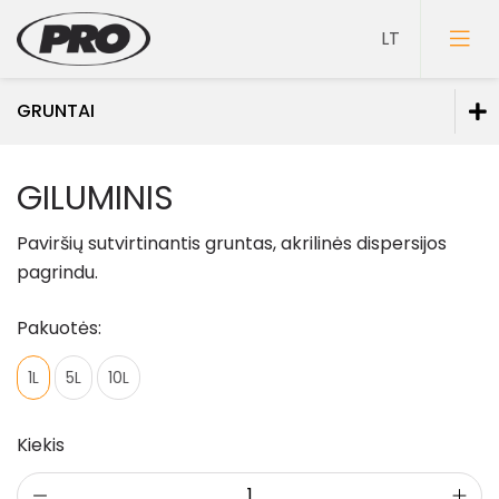
GRUNTAI
Dažai
GILUMINIS
Gruntai
Paviršių sutvirtinantis gruntas, akrilinės dispersijos
Sutvirtinantys gruntai
pagrindu.
Sukibimą didinantys gruntai
Pakuotės:
Spec. paskirties gruntai
1L
5L
10L
Glaistai
Lakai
Kiekis
Klijai