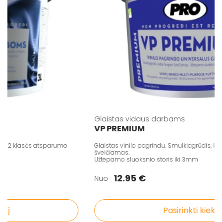
Glaistas vidaus darbams
VP PREMIUM
i, 2 klasės atsparumo
Glaistas vinilo pagrindu. Smulkiagrūdis, labai
šveičiamas.
Užtepamo sluoksnio storis iki 3mm
12.95 €
Nuo
į
Pasirinkti kiekį