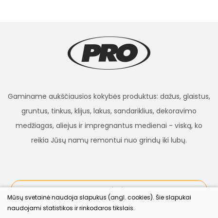
Gaminame aukščiausios kokybės produktus: dažus, glaistus,
gruntus, tinkus, klijus, lakus, sandariklius, dekoravimo
medžiagas, aliejus ir impregnantus medienai - viską, ko
reikia Jūsų namų remontui nuo grindų iki lubų.
procolor.lt
Mūsų svetainė naudoja slapukus (angl. cookies). Šie slapukai
naudojami statistikos ir rinkodaros tikslais.