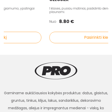
engiamumo, ypatingai
1 klasės, pusiau matiniai, padidinto dengiam
plaunami.
8.80 €
Nuo
kį
Pasirinkti kiekį
Gaminame aukščiausios kokybės produktus: dažus, glaistus,
gruntus, tinkus, klijus, lakus, sandariklius, dekoravimo
medžiagas, aliejus ir impregnantus medienai - viską, ko