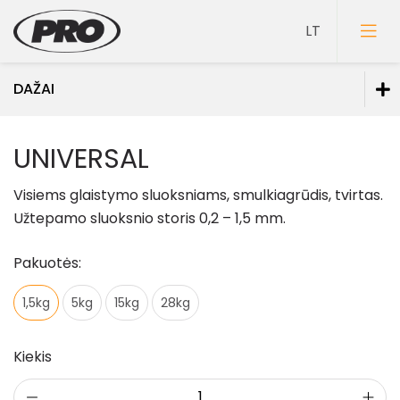
DAŽAI
Dažai
UNIVERSAL
Dažai sienoms
Visiems glaistymo sluoksniams, smulkiagrūdis, tvirtas.
Dažai luboms
Užtepamo sluoksnio storis 0,2 – 1,5 mm.
Dažai grindims
Pakuotės:
Dažai medienai
Faktūriniai dažai
1,5kg
5kg
15kg
28kg
Dažai metalui
Dažai mineraliniams fasadams
Kiekis
Specialios paskirties dažai