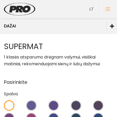
DAŽAI
Dažai
SUPERMAT
Dažai sienoms
1 klasės atsparumo drėgnam valymui, visiškai
Dažai luboms
matiniai, rekomenduojami sienų ir lubų dažymui
Dažai grindims
Dažai medienai
Pasirinkite
Faktūriniai dažai
Spalva
Dažai metalui
Dažai mineraliniams fasadams
Specialios paskirties dažai