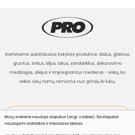
Gaminame aukščiausios kokybės produktus: dažus, glaistus,
gruntus, tinkus, klijus, lakus, sandariklius, dekoravimo
medžiagas, aliejus ir impregnantus medienai - viską, ko
reikia Jūsų namų remontui nuo grindų iki lubų.
procolor.lt
Mūsų svetainė naudoja slapukus (angl. cookies). Šie slapukai
naudojami statistikos ir rinkodaros tikslais.
Sekite mus