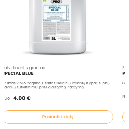
Sutvirtinantis gruntas
S
SPECIAL BLUE
P
Gruntas vinilo pagrindu, skirtas kreidinių, kalkinių ir ypač silpnų
Gi
paviršių sutvirtinimui prieš glaistymą ir dažymą
N
4.00 €
Nuo
Pasirinkti kiekį