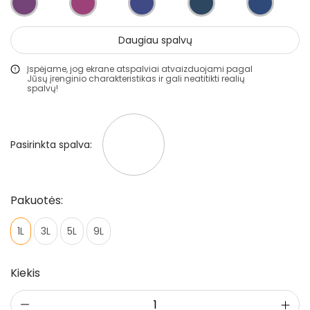
Gruntai
Daugiau spalvų
Glaistai
Įspėjame, jog ekrane atspalviai atvaizduojami pagal
Lakai
Jūsų įrenginio charakteristikas ir gali neatitikti realių
spalvų!
Klijai
Mozaikiniai tinkai
Pasirinkta spalva:
Struktūriniai tinkai
Dekoravimo glaistai
Statybiniai sandarikliai
Pakuotės:
Spec. paskirties priemonės
1L
3L
5L
9L
Aliejai ir impregnantai medienai
Kiekis
Darbo priemonės