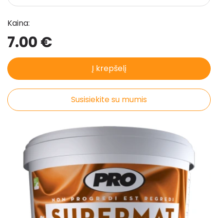
Pristatymo taisyklės
Kaina:
Pirkimo taisyklės
7.00 €
Į krepšelį
Susisiekite su mumis