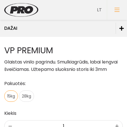
DAŽAI
Dažai
VP PREMIUM
Dažai sienoms
Glaistas vinilo pagrindu. Smulkiagrūdis, labai lengvai
Dažai luboms
šveičiamas. Užtepamo sluoksnio storis iki 3mm
Dažai grindims
Pakuotės:
Dažai medienai
Faktūriniai dažai
15kg
28kg
Dažai metalui
Dažai mineraliniams fasadams
Kiekis
Specialios paskirties dažai