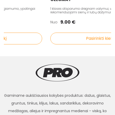
engiamumo, ypatingai
1 klasės atsparumo drėgnam valymui, visiškai
rekomenduojami sienų ir lubų dažymui
9.00 €
Nuo
į
Pasirinkti kiekį
Gaminame aukščiausios kokybės produktus: dažus, glaistus,
gruntus, tinkus, klijus, lakus, sandariklius, dekoravimo
medžiagas, aliejus ir impregnantus medienai - viską, ko