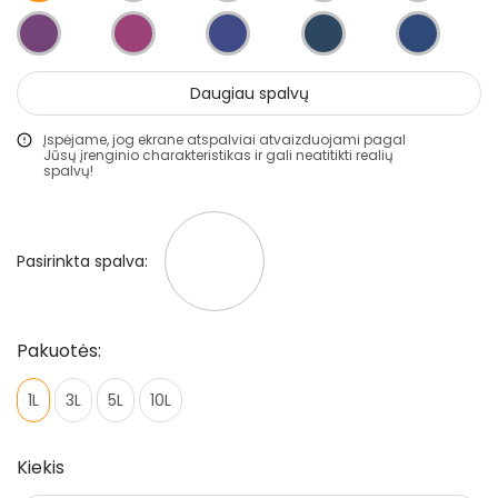
Gruntai
Glaistai
Daugiau spalvų
Lakai
Įspėjame, jog ekrane atspalviai atvaizduojami pagal
Klijai
Jūsų įrenginio charakteristikas ir gali neatitikti realių
spalvų!
Mozaikiniai tinkai
Struktūriniai tinkai
Pasirinkta spalva:
Dekoravimo glaistai
Statybiniai sandarikliai
Pakuotės:
Spec. paskirties priemonės
1L
3L
5L
10L
Aliejai ir impregnantai medienai
Darbo priemonės
Kiekis