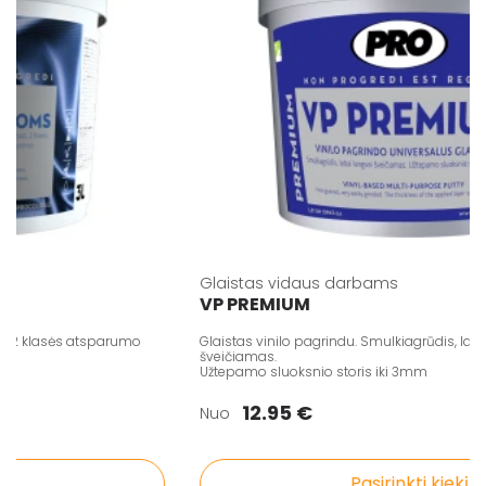
Glaistas vidaus darbams
VP PREMIUM
 2 klasės atsparumo
Glaistas vinilo pagrindu. Smulkiagrūdis, labai l
šveičiamas.
Užtepamo sluoksnio storis iki 3mm
12.95 €
Nuo
Pasirinkti kiekį