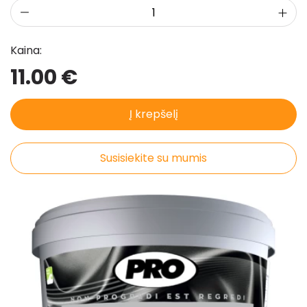
Pristatymo taisyklės
Pirkimo taisyklės
Kaina:
11.00 €
Į krepšelį
Susisiekite su mumis