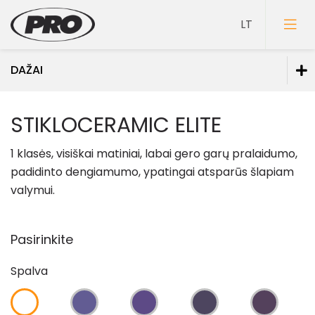
DAŽAI
Dažai
STIKLOCERAMIC ELITE
Dažai sienoms
1 klasės, visiškai matiniai, labai gero garų pralaidumo,
Dažai luboms
padidinto dengiamumo, ypatingai atsparūs šlapiam
Dažai grindims
valymui.
Dažai medienai
Faktūriniai dažai
Pasirinkite
Dažai metalui
Spalva
Dažai mineraliniams fasadams
Specialios paskirties dažai