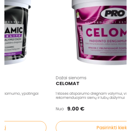
Dažai sienoms
CELOMAT
engiamumo, ypatingai
1 klasės atsparumo drėgnam valymui, visiškai
rekomenduojami sienų ir lubų dažymui
9.00 €
Nuo
į
Pasirinkti kiekį