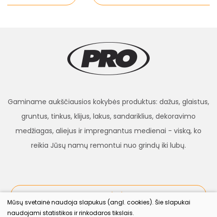
Gaminame aukščiausios kokybės produktus: dažus, glaistus,
gruntus, tinkus, klijus, lakus, sandariklius, dekoravimo
medžiagas, aliejus ir impregnantus medienai - viską, ko
reikia Jūsų namų remontui nuo grindų iki lubų.
procolor.lt
Mūsų svetainė naudoja slapukus (angl. cookies). Šie slapukai
naudojami statistikos ir rinkodaros tikslais.