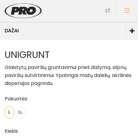
DAŽAI
Dažai
UNIGRUNT
Dažai sienoms
Glaistytų paviršių gruntavimui prieš dažymą, silpnų
Dažai luboms
paviršių sutvirtinimui. Ypatingai mažų dalelių, akrilinės
Dažai grindims
dispersijos pagrindu.
Dažai medienai
Pakuotės:
Faktūriniai dažai
Dažai metalui
1L
5L
Dažai mineraliniams fasadams
Kiekis
Specialios paskirties dažai