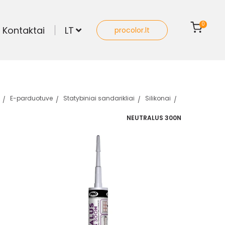
0
Kontaktai
LT
procolor.lt
E-parduotuve
Statybiniai sandarikliai
Silikonai
NEUTRALUS 300N