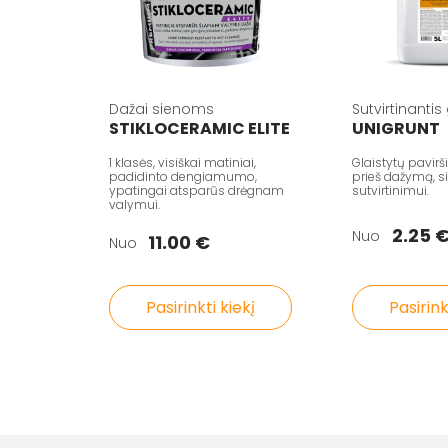
Dažai sienoms
Sutvirtinantis
STIKLOCERAMIC ELITE
UNIGRUNT
1 klasės, visiškai matiniai,
Glaistytų pavir
padidinto dengiamumo,
prieš dažymą, s
ypatingai atsparūs drėgnam
sutvirtinimui.
valymui.
2.25 
Nuo
11.00 €
Nuo
Pasirinkti kiekį
Pasirink