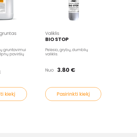
 gruntas
Valiklis
BIO STOP
šių gruntavimui
Pelėsio, grybų, dumblių
ilpnų paviršių
valiklis.
3.80 €
Nuo
€
ti kiekį
Pasirinkti kiekį