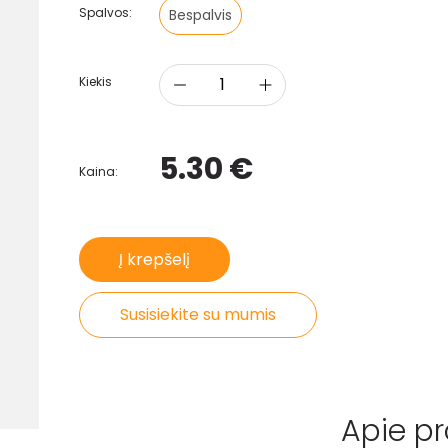
Spalvos:
Bespalvis
Kiekis
5.30 €
Kaina:
Į krepšelį
Susisiekite su mumis
Apie p