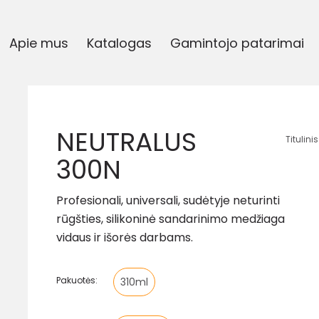
Apie mus
Katalogas
Gamintojo patarimai
NEUTRALUS
Titulinis
300N
Profesionali, universali, sudėtyje neturinti
rūgšties, silikoninė sandarinimo medžiaga
vidaus ir išorės darbams.
Pakuotės:
310ml