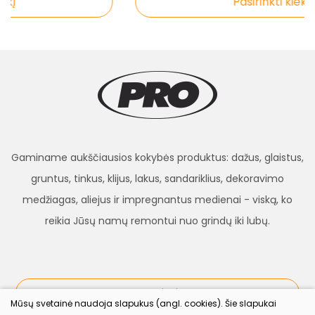
į
Pasirinkti kiekį
Gaminame aukščiausios kokybės produktus: dažus, glaistus,
gruntus, tinkus, klijus, lakus, sandariklius, dekoravimo
medžiagas, aliejus ir impregnantus medienai - viską, ko
reikia Jūsų namų remontui nuo grindų iki lubų.
procolor.lt
Mūsų svetainė naudoja slapukus (angl. cookies). Šie slapukai