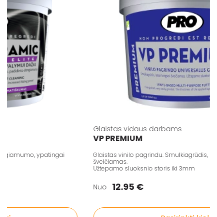
Glaistas vidaus darbams
VP PREMIUM
engiamumo, ypatingai
Glaistas vinilo pagrindu. Smulkiagrūdis, labai
šveičiamas.
Užtepamo sluoksnio storis iki 3mm
12.95 €
Nuo