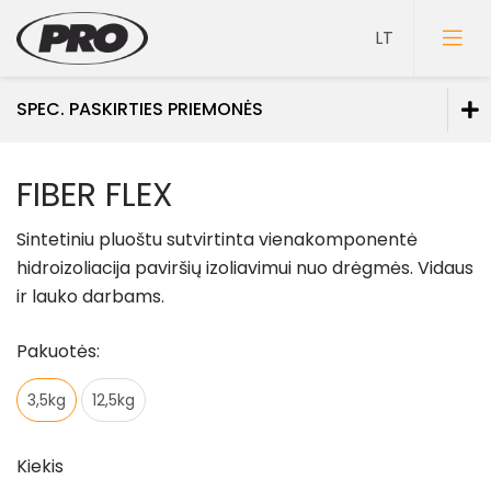
SPEC. PASKIRTIES PRIEMONĖS
Dažai
FIBER FLEX
Gruntai
Sintetiniu pluoštu sutvirtinta vienakomponentė
Glaistai
hidroizoliacija
paviršių izoliavimui nuo drėgmės. Vidaus
Lakai
ir lauko darbams.
Klijai
Pakuotės:
Mozaikiniai tinkai
3,5kg
12,5kg
Struktūriniai tinkai
Dekoravimo glaistai
Kiekis