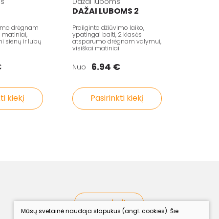
ms
Dažai luboms
DAŽAI LUBOMS 2
rumo drėgnam
Prailginto džiūvimo laiko,
i matiniai,
ypatingai balti, 2 klasės
 sienų ir lubų
atsparumo drėgnam valymui,
visiškai matiniai
€
6.94 €
Nuo
ti kiekį
Pasirinkti kiekį
procolor.lt
Mūsų svetainė naudoja slapukus (angl. cookies). Šie