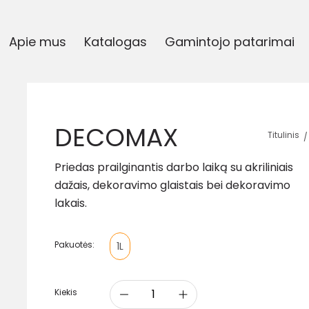
Apie mus
Katalogas
Gamintojo patarimai
DECOMAX
Titulinis
Priedas prailginantis darbo laiką su akriliniais
dažais, dekoravimo glaistais bei dekoravimo
lakais.
Pakuotės:
1L
Kiekis