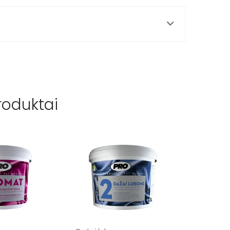
roduktai