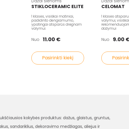
Dažai sienoms
Dažai sieno
STIKLOCERAMIC ELITE
CELOMAT
1 klasės, visiškai matiniai,
1 klasės atspa
padidinto dengiamumo,
valymui, visiška
ypatingai atsparūs drėgnam
rekomenduojami
valymui.
dažymui
11.00 €
9.00 
Nuo
Nuo
Pasirinkti kiekį
Pasirink
čiausios kokybės produktus: dažus, glaistus, gruntus,
, lakus, sandariklius, dekoravimo medžiagas, aliejus ir