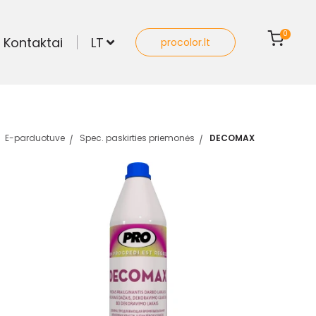
0
Kontaktai
LT
procolor.lt
E-parduotuve
Spec. paskirties priemonės
DECOMAX