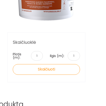
Skaičiuoklė
Plotis
Ilgis (m):
(m):
Skaičiuoti
roduktą