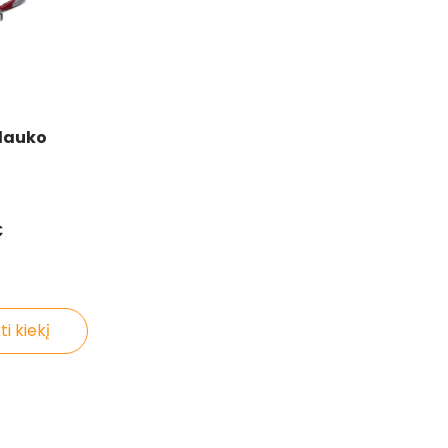
 lauko
€
ti kiekį