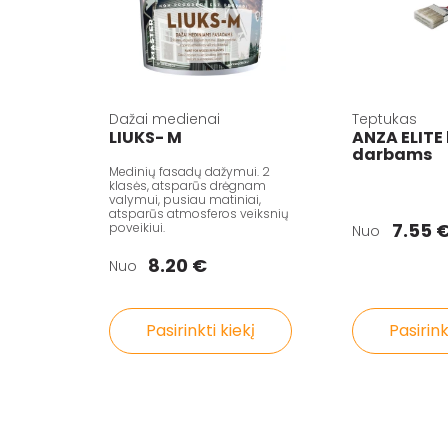
Dažai medienai
Teptukas
LIUKS- M
ANZA ELITE
darbams
Medinių fasadų dažymui. 2
klasės, atsparūs drėgnam
valymui, pusiau matiniai,
atsparūs atmosferos veiksnių
7.55 
poveikiui.
Nuo
8.20 €
Nuo
Pasirinkti kiekį
Pasirink