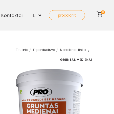
0
Kontaktai
LT
procolor.lt
Titulinis
E-parduotuve
Mozaikiniai tinkai
GRUNTAS MEDIENAI