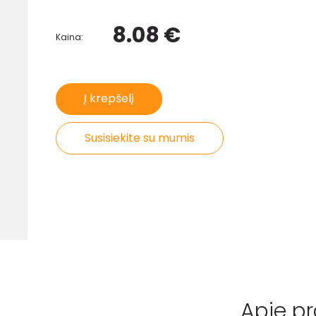
8.08 €
Kaina:
Į krepšelį
Susisiekite su mumis
Apie p