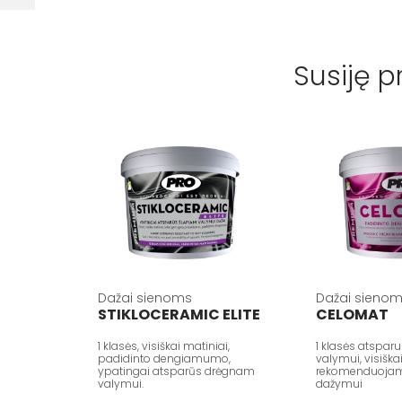
Susiję p
Dažai sienoms
Dažai sieno
STIKLOCERAMIC ELITE
CELOMAT
1 klasės, visiškai matiniai,
1 klasės atspa
padidinto dengiamumo,
valymui, visiška
ypatingai atsparūs drėgnam
rekomenduojami
valymui.
dažymui