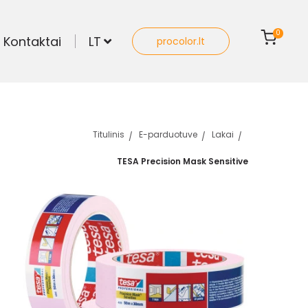
0
Kontaktai
LT
procolor.lt
Titulinis
E-parduotuve
Lakai
TESA Precision Mask Sensitive