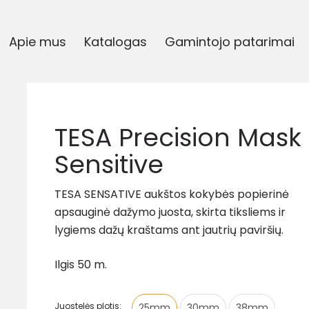
Apie mus
Katalogas
Gamintojo patarimai
TESA Precision Mask
Sensitive
TESA SENSATIVE a
ukštos kokybės popierinė
apsauginė dažymo juosta, skirta tiksliems ir
lygiems dažų kraštams ant jautrių paviršių
.
Ilgis 50 m.
Juostelės plotis:
25mm
30mm
38mm