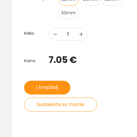
50mm
Kiekis
7.05 €
Kaina:
Į krepšelį
Susisiekite su mumis