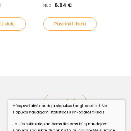
€
6.94 €
Nuo
ti kiekį
Pasirinkti kiekį
procolor.lt
Mūsų svetainė naudoja slapukus (angl. cookies). Šie
slapukai naudojami statistikos ir rinkodaros tikslais.
Sekite mus
Jei Jūs sutinkate, kad šiems tikslams būtų naudojami
slapukai, spauskite „Sutinku“ ir toliau naudokitės svetaine.