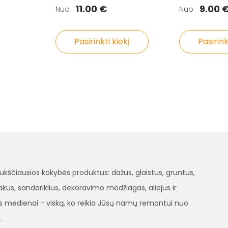
11.00 €
9.00 
Nuo
Nuo
Pasirinkti kiekį
Pasirink
čiausios kokybės produktus: dažus, glaistus, gruntus,
, lakus, sandariklius, dekoravimo medžiagas, aliejus ir
 medienai - viską, ko reikia Jūsų namų remontui nuo
.