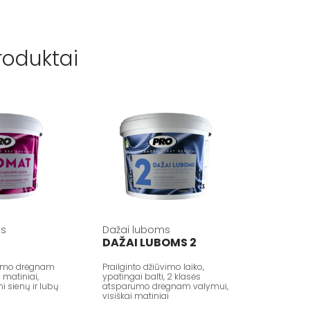
roduktai
ms
Dažai luboms
DAŽAI LUBOMS 2
rumo drėgnam
Prailginto džiūvimo laiko,
i matiniai,
ypatingai balti, 2 klasės
 sienų ir lubų
atsparumo drėgnam valymui,
visiškai matiniai