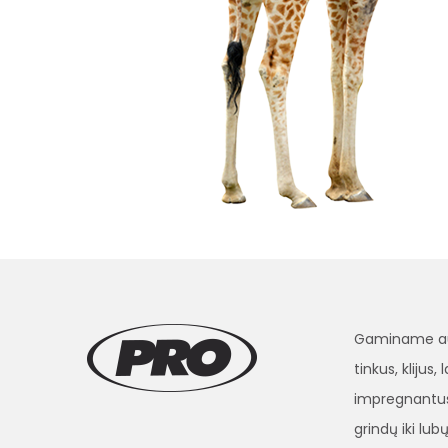
Gaminame aukš
tinkus, klijus
impregnantus
grindų iki lubų