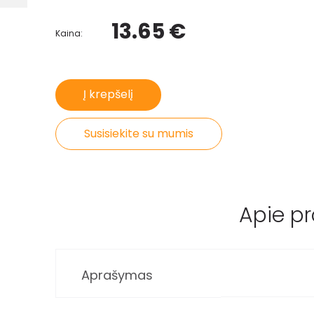
13.65 €
Kaina:
Į krepšelį
Susisiekite su mumis
Apie p
Aprašymas