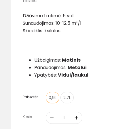
dažais.
Džiūvimo trukmė: 5 val.
Sunaudojimas: 10-12,5 m²/l
Skiediklis: ksilolas
Užbaigimas:
Matinis
Panaudojimas:
Metalui
Ypatybės:
Vidui/laukui
Pakuotės:
0,9L
2,7L
Kiekis