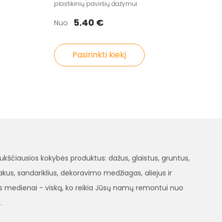
plastikinių paviršių dažymui
5.40 €
Nuo
Pasirinkti kiekį
čiausios kokybės produktus: dažus, glaistus, gruntus,
, lakus, sandariklius, dekoravimo medžiagas, aliejus ir
 medienai - viską, ko reikia Jūsų namų remontui nuo
.