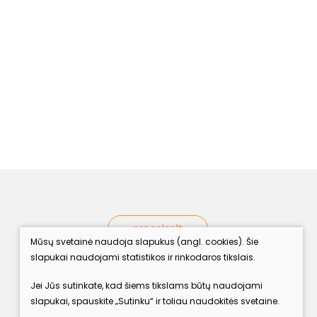
procolor.lt
Mūsų svetainė naudoja slapukus (angl. cookies). Šie
slapukai naudojami statistikos ir rinkodaros tikslais.
Sekite mus
Jei Jūs sutinkate, kad šiems tikslams būtų naudojami
slapukai, spauskite „Sutinku“ ir toliau naudokitės svetaine.