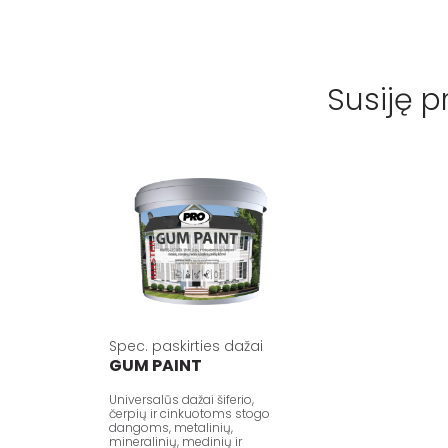
Susiję p
Spec. paskirties dažai
GUM PAINT
Universalūs dažai šiferio,
čerpių ir cinkuotoms stogo
dangoms, metalinių,
mineralinių, medinių ir