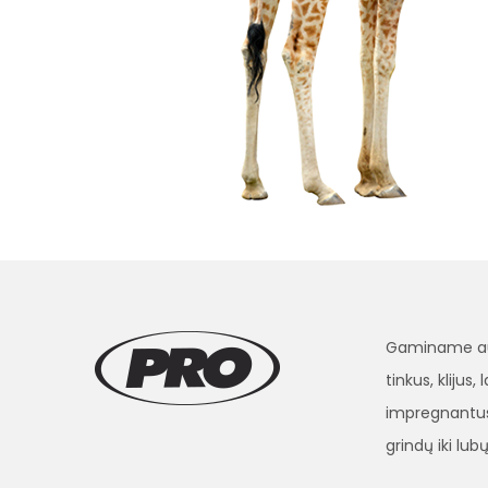
Gaminame aukš
tinkus, klijus
impregnantus
grindų iki lubų