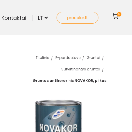
0
Kontaktai
LT
procolor.lt
Titulinis
E-parduotuve
Gruntai
Sutvirtinantys gruntai
Gruntas antikorozinis NOVAKOR, pilkas