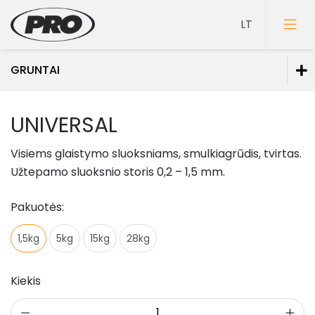
GRUNTAI
Dažai
UNIVERSAL
Gruntai
Visiems glaistymo sluoksniams, smulkiagrūdis, tvirtas.
Sutvirtinantys gruntai
Užtepamo sluoksnio storis 0,2 – 1,5 mm.
Sukibimą didinantys gruntai
Pakuotės:
Spec. paskirties gruntai
1,5kg
5kg
15kg
28kg
Glaistai
Lakai
Kiekis
Klijai