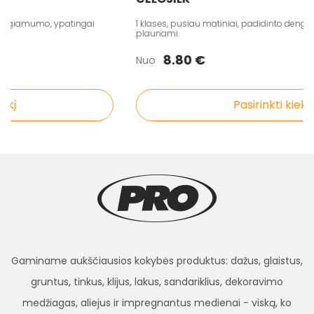
engiamumo, ypatingai
1 klasės, pusiau matiniai, padidinto dengiam
plaunami.
8.80 €
Nuo
į
Pasirinkti kiekį
Gaminame aukščiausios kokybės produktus: dažus, glaistus,
gruntus, tinkus, klijus, lakus, sandariklius, dekoravimo
medžiagas, aliejus ir impregnantus medienai - viską, ko