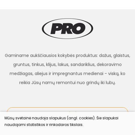
Gaminame aukščiausios kokybės produktus: dažus, glaistus,
gruntus, tinkus, klijus, lakus, sandariklius, dekoravimo
medžiagas, aliejus ir impregnantus medienai - viską, ko
reikia Jūsų namų remontui nuo grindų iki lubų.
procolor.lt
Mūsų svetainė naudoja slapukus (angl. cookies). Šie slapukai
naudojami statistikos ir rinkodaros tikslais.
Sekite mus