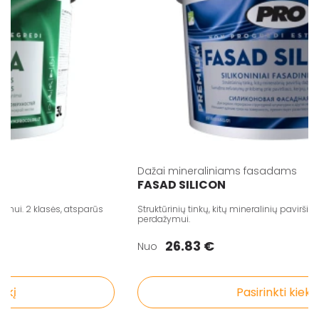
Dažai mineraliniams fasadams
FASAD SILICON
ui. 2 klasės, atsparūs
Struktūrinių tinkų, kitų mineralinių paviršių da
perdažymui.
26.83 €
Nuo
į
Pasirinkti kiekį