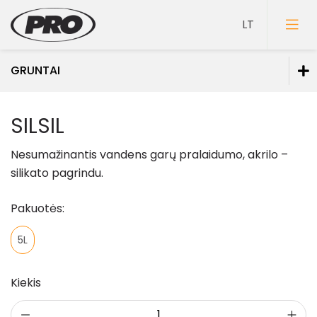
GRUNTAI
Dažai
SILSIL
Gruntai
Nesumažinantis vandens garų pralaidumo, akrilo –
Sutvirtinantys gruntai
silikato pagrindu.
Sukibimą didinantys gruntai
Pakuotės:
Spec. paskirties gruntai
5L
Glaistai
Lakai
Kiekis
Klijai