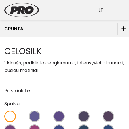
GRUNTAI
Dažai
CELOSILK
Gruntai
1 klasės, padidinto dengiamumo, intensyviai plaunami,
Sutvirtinantys gruntai
pusiau matiniai
Sukibimą didinantys gruntai
Spec. paskirties gruntai
Pasirinkite
Glaistai
Spalva
Lakai
Klijai