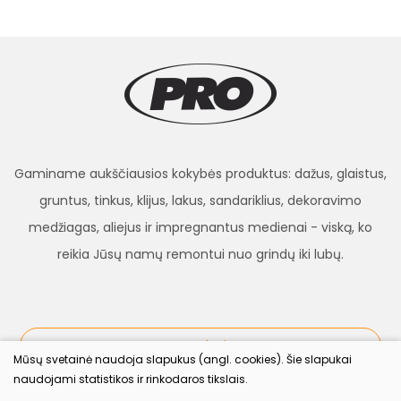
Gaminame aukščiausios kokybės produktus: dažus, glaistus,
gruntus, tinkus, klijus, lakus, sandariklius, dekoravimo
medžiagas, aliejus ir impregnantus medienai - viską, ko
reikia Jūsų namų remontui nuo grindų iki lubų.
procolor.lt
Mūsų svetainė naudoja slapukus (angl. cookies). Šie slapukai
naudojami statistikos ir rinkodaros tikslais.