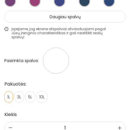
Mozaikiniai tinkai
Struktūriniai tinkai
Daugiau spalvų
Dekoravimo glaistai
Įspėjame, jog ekrane atspalviai atvaizduojami pagal
Jūsų įrenginio charakteristikas ir gali neatitikti realių
Statybiniai sandarikliai
spalvų!
Spec. paskirties priemonės
Aliejai ir impregnantai medienai
Pasirinkta spalva:
Darbo priemonės
Pakuotės:
Pristatymo taisyklės
1L
3L
5L
10L
Pirkimo taisyklės
Kiekis