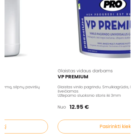
Glaistas vidaus darbams
VP PREMIUM
mą, silpnų paviršių
Glaistas vinilo pagrindu. Smulkiagrūdis, labai 
šveičiamas.
Užtepamo sluoksnio storis iki 3mm
12.95 €
Nuo
Pasirinkti kiekį