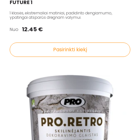
FUTURE 1
1 klasės, ekstremaliai matiniai, padidinto dengiamumo,
ypatingai atsparūs drėgnam valymui.
12.45 €
Nuo
Pasirinkti kiekį