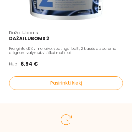
Dažai luboms
DAŽAI LUBOMS 2
Prailginto džiūvimo laiko, ypatingai balti, 2 klasės atsparumo
drėgnam valymui, visiškai matiniai
6.94 €
Nuo
Pasirinkti kiekį