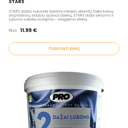
STARS
STARS dažais sukursite išskirtinį interjero akcentą. Dėka šviesą
atspindinčių sidabro spalvos dalelių, STARS dažai sienoms ir
luboms suteikia švytėjimo – blizgėjimo efektą
11.99 €
Nuo
Pasirinkti kiekį