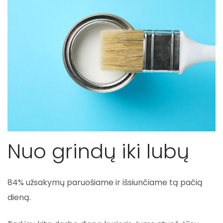
Nuo grindų iki lubų
84% užsakymų paruošiame ir išsiunčiame tą pačią
dieną.