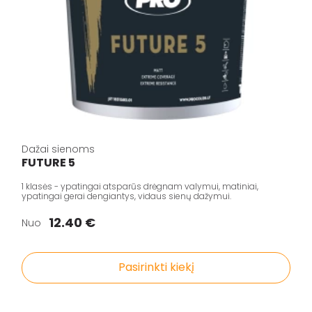
Dažai sienoms
FUTURE 5
1 klasės - ypatingai atsparūs drėgnam valymui, matiniai,
ypatingai gerai dengiantys, vidaus sienų dažymui.
12.40 €
Nuo
Pasirinkti kiekį