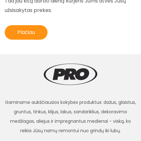
Tad jau kitą darbo dieną kurjeris Jums atveš Jūsų
užsisakytas prekes.
Plačiau
Gaminame aukščiausios kokybės produktus: dažus, glaistus,
gruntus, tinkus, klijus, lakus, sandariklius, dekoravimo
medžiagas, aliejus ir impregnantus medienai - viską, ko
reikia Jūsų namų remontui nuo grindų iki lubų.