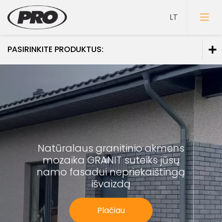
PASIRINKITE PRODUKTUS:
Dažai
Gruntai
Glaistai
Lakai
Natūralaus granitinio akmens
Klijai
mozaika GRANIT
suteiks jūsų
Mozaikiniai tinkai
namo fasadui
nepriekaištingą
išvaizdą
Struktūriniai tinkai
Dekoravimo glaistai
Plačiau