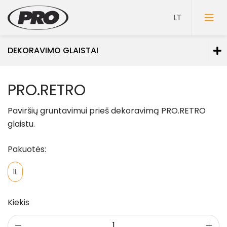
DEKORAVIMO GLAISTAI
Dažai
PRO.RETRO
Gruntai
Paviršių gruntavimui prieš dekoravimą PRO.RETRO
Glaistai
glaistu.
Lakai
Pakuotės:
Klijai
1L
Mozaikiniai tinkai
Struktūriniai tinkai
Kiekis
Dekoravimo glaistai