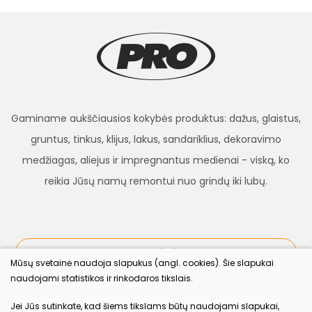
Gaminame aukščiausios kokybės produktus: dažus, glaistus,
gruntus, tinkus, klijus, lakus, sandariklius, dekoravimo
medžiagas, aliejus ir impregnantus medienai - viską, ko
reikia Jūsų namų remontui nuo grindų iki lubų.
procolor.lt
Mūsų svetainė naudoja slapukus (angl. cookies). Šie slapukai
naudojami statistikos ir rinkodaros tikslais.
Sekite mus
Jei Jūs sutinkate, kad šiems tikslams būtų naudojami slapukai,