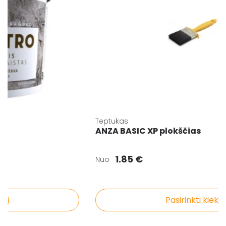
Teptukas
ANZA BASIC XP plokščias
1.85 €
Nuo
į
Pasirinkti kiekį