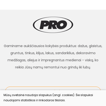
Gaminame aukščiausios kokybės produktus: dažus, glaistus,
gruntus, tinkus, klijus, lakus, sandariklius, dekoravimo
medžiagas, aliejus ir impregnantus medienai - viską, ko
reikia Jūsų namų remontui nuo grindų iki lubų.
procolor.lt
Mūsų svetainė naudoja slapukus (angl. cookies). Šie slapukai
naudojami statistikos ir rinkodaros tikslais.