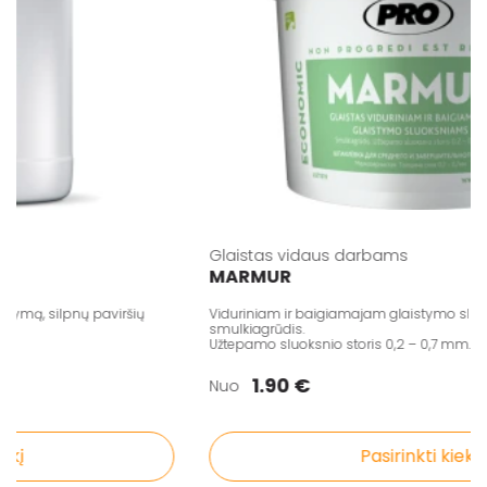
Glaistas vidaus darbams
MARMUR
mą, silpnų paviršių
Viduriniam ir baigiamajam glaistymo sluoks
smulkiagrūdis.
Užtepamo sluoksnio storis 0,2 – 0,7 mm.
1.90 €
Nuo
į
Pasirinkti kiekį