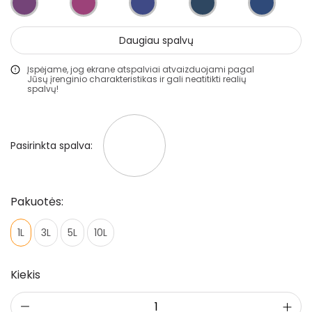
Gruntai
Daugiau spalvų
Glaistai
Įspėjame, jog ekrane atspalviai atvaizduojami pagal
Lakai
Jūsų įrenginio charakteristikas ir gali neatitikti realių
spalvų!
Klijai
Mozaikiniai tinkai
Pasirinkta spalva:
Struktūriniai tinkai
Dekoravimo glaistai
Statybiniai sandarikliai
Pakuotės:
Spec. paskirties priemonės
1L
3L
5L
10L
Aliejai ir impregnantai medienai
Kiekis
Darbo priemonės