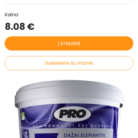
Pristatymo taisyklės
Kaina:
Pirkimo taisyklės
8.08 €
Į krepšelį
Susisiekite su mumis