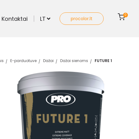
0
Kontaktai
LT
procolor.lt
nis
E-parduotuve
Dažai
Dažai sienoms
FUTURE 1