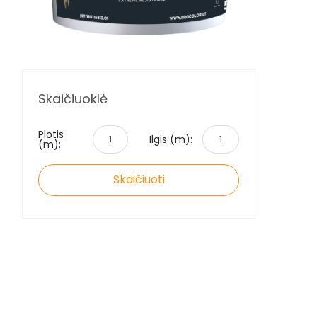
Skaičiuoklė
Plotis
Ilgis (m):
(m):
Skaičiuoti