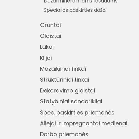
Dažai mineraliniams fasadams
Specialios paskirties dažai
Gruntai
Glaistai
Lakai
Klijai
Mozaikiniai tinkai
Struktūriniai tinkai
Dekoravimo glaistai
Statybiniai sandarikliai
Spec. paskirties priemonės
Aliejai ir impregnantai medienai
Darbo priemonės