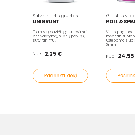
Sutvirtinantis gruntas
Glaistas vid
UNIGRUNT
ROLL & SPR
Glaistytų paviršių gruntavimui
Vinilo pagrindo 
prieš dažymą, silpnų paviršių
mechanizuotam
sutvirtinimui.
Užtepamo sluoks
3mm.
2.25 €
Nuo
24.55
Nuo
Pasirinkti kiekį
Pasirink