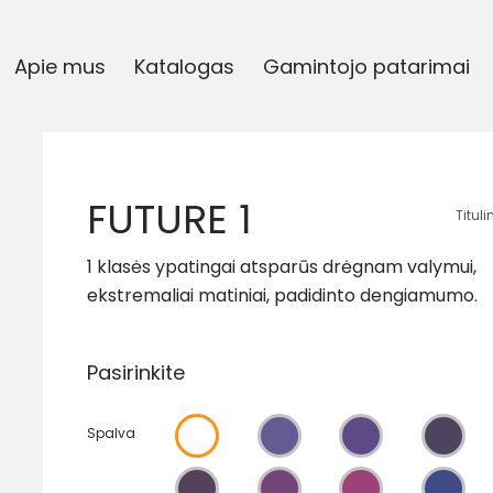
Apie mus
Katalogas
Gamintojo patarimai
FUTURE 1
Tituli
1 klasės ypatingai atsparūs drėgnam valymui,
ekstremaliai matiniai, padidinto dengiamumo.
Pasirinkite
Spalva