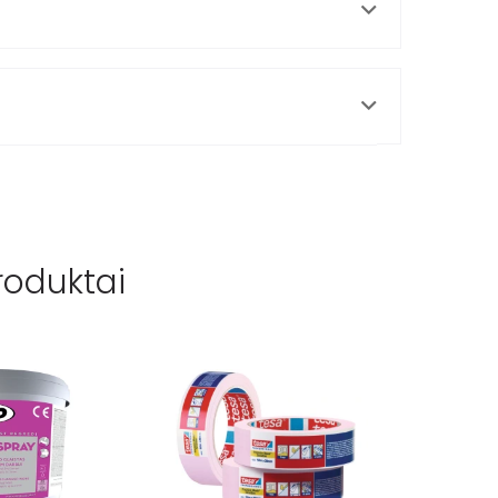
roduktai