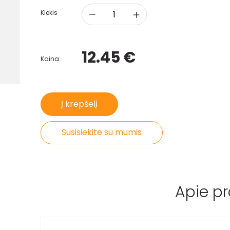
Kiekis
12.45 €
Kaina:
Į krepšelį
Susisiekite su mumis
Apie p