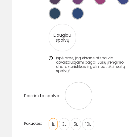
Daugiau
spalvų
Įspėjame, jog ekrane atspalviai
atvaizduojami pagal Jūsų įrenginio
charakteristikas ir gali neatitikti realių
spalvų!
Pasirinkta spalva:
Pakuotės:
1L
3L
5L
10L