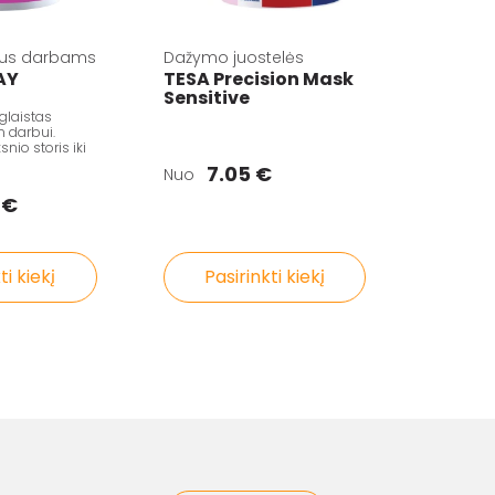
aus darbams
Dažymo juostelės
AY
TESA Precision Mask
Sensitive
glaistas
 darbui.
nio storis iki
7.05 €
Nuo
 €
ti kiekį
Pasirinkti kiekį