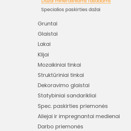
Dažai mineraliniams fasadams
Specialios paskirties dažai
Gruntai
Glaistai
Lakai
Klijai
Mozaikiniai tinkai
Struktūriniai tinkai
Dekoravimo glaistai
Statybiniai sandarikliai
Spec. paskirties priemonės
Aliejai ir impregnantai medienai
Darbo priemonės