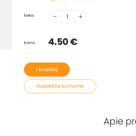
Kiekis
4.50 €
Kaina:
Į krepšelį
Susisiekite su mumis
Apie p