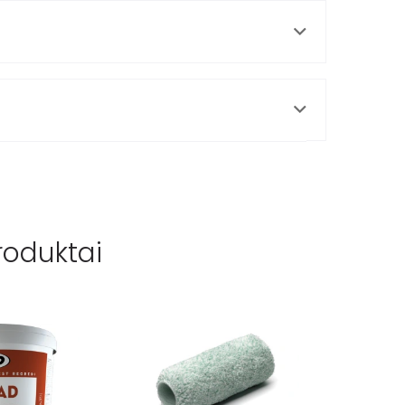
roduktai