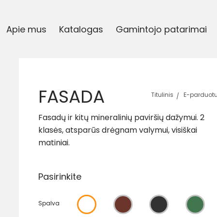
Apie mus
Katalogas
Gamintojo patarimai
FASADA
Titulinis
E-parduot
Fasadų ir kitų mineralinių paviršių dažymui. 2
klasės, atsparūs drėgnam valymui, visiškai
matiniai.
Pasirinkite
Spalva