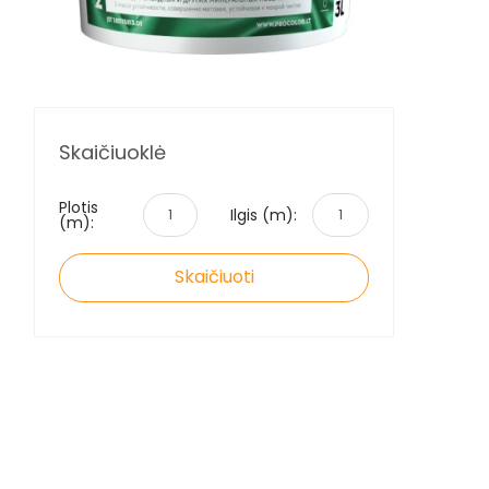
Skaičiuoklė
Plotis
Ilgis (m):
(m):
Skaičiuoti