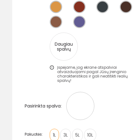
Daugiau
spalvų
Įspėjame, jog ekrane atspalviai
atvaizduojami pagal Jūsų įrenginio
charakteristikas ir gali neatitikti realių
spalvų!
Pasirinkta spalva:
Pakuotės:
1L
3L
5L
10L