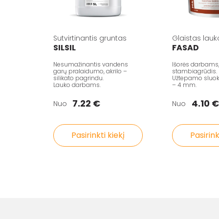
Sutvirtinantis gruntas
Glaistas lau
SILSIL
FASAD
Nesumažinantis vandens
Išorės darbams
garų pralaidumo, akrilo –
stambiagrūdis.
silikato pagrindu.
Užtepamo sluoks
Lauko darbams.
– 4 mm.
7.22 €
4.10 €
Nuo
Nuo
Pasirinkti kiekį
Pasirink