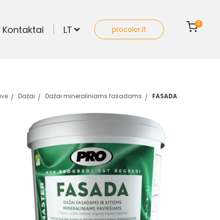
0
Kontaktai
LT
procolor.lt
uve
Dažai
Dažai mineraliniams fasadams
FASADA