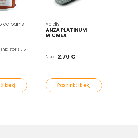
ko darbams
Volelis
ANZA PLATINUM
MICMEX
,
nio storis 0,5
2.70 €
Nuo
ti kiekį
Pasirinkti kiekį