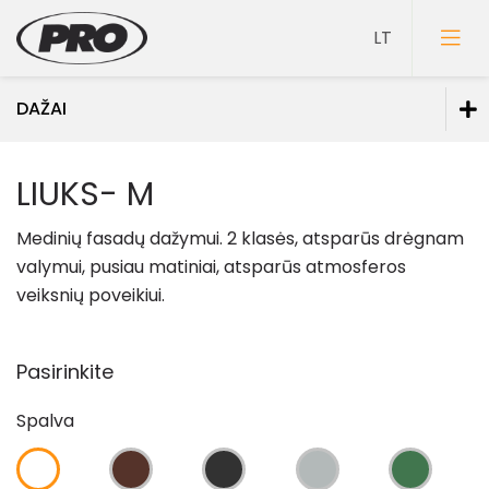
DAŽAI
Dažai
LIUKS- M
Dažai sienoms
Medinių fasadų dažymui. 2 klasės, atsparūs drėgnam
Dažai luboms
valymui, pusiau matiniai, atsparūs atmosferos
Dažai grindims
veiksnių poveikiui.
Dažai medienai
Faktūriniai dažai
Pasirinkite
Dažai metalui
Spalva
Dažai mineraliniams fasadams
Specialios paskirties dažai