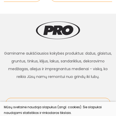
Gaminame aukščiausios kokybės produktus: dažus, glaistus,
gruntus, tinkus, klijus, lakus, sandariklius, dekoravimo
medžiagas, aliejus ir impregnantus medienai - viską, ko
reikia Jūsų namų remontui nuo grindų iki lubų.
procolor.lt
Mūsų svetainė naudoja slapukus (angl. cookies). Šie slapukai
naudojami statistikos ir rinkodaros tikslais.