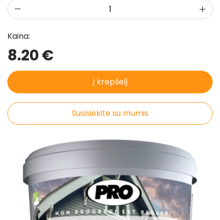
Pristatymo taisyklės
Pirkimo taisyklės
Kaina:
8.20 €
Į krepšelį
Susisiekite su mumis