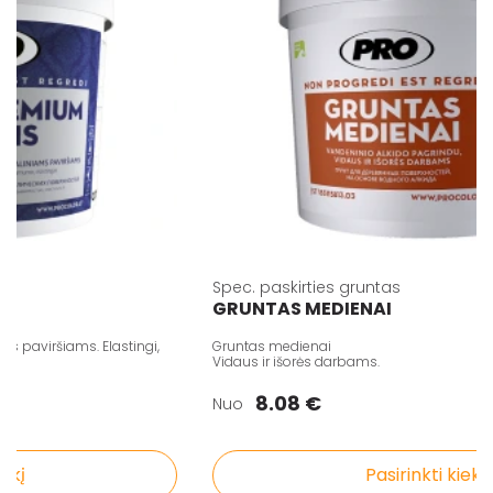
Spec. paskirties gruntas
GRUNTAS MEDIENAI
aviršiams. Elastingi,
Gruntas medienai
Vidaus ir išorės darbams.
8.08 €
Nuo
į
Pasirinkti kiekį