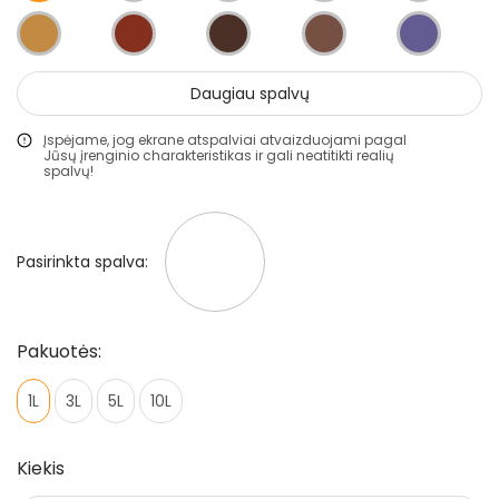
Gruntai
Glaistai
Daugiau spalvų
Lakai
Įspėjame, jog ekrane atspalviai atvaizduojami pagal
Klijai
Jūsų įrenginio charakteristikas ir gali neatitikti realių
spalvų!
Mozaikiniai tinkai
Struktūriniai tinkai
Pasirinkta spalva:
Dekoravimo glaistai
Statybiniai sandarikliai
Pakuotės:
Spec. paskirties priemonės
1L
3L
5L
10L
Aliejai ir impregnantai medienai
Darbo priemonės
Kiekis