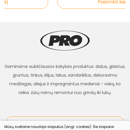
kį
Pasirinkti kiekį
Gaminame aukščiausios kokybės produktus: dažus, glaistus,
gruntus, tinkus, klijus, lakus, sandariklius, dekoravimo
medžiagas, aliejus ir impregnantus medienai - viską, ko
reikia Jūsų namų remontui nuo grindų iki lubų.
procolor.lt
Mūsų svetainė naudoja slapukus (angl. cookies). Šie slapukai