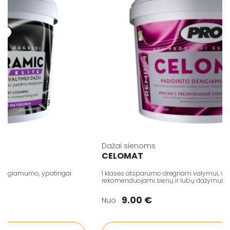
Dažai sienoms
CELOMAT
dengiamumo, ypatingai
1 klasės atsparumo drėgnam valymui, visiška
rekomenduojami sienų ir lubų dažymui
9.00 €
Nuo