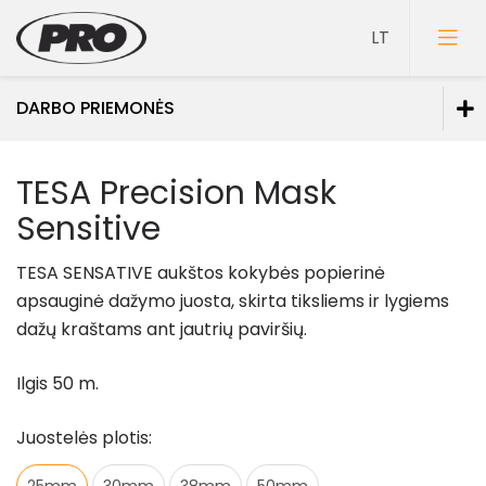
DARBO PRIEMONĖS
Dažai
TESA Precision Mask
Gruntai
Sensitive
Glaistai
TESA SENSATIVE a
ukštos kokybės popierinė
Lakai
apsauginė dažymo juosta, skirta tiksliems ir lygiems
dažų kraštams ant jautrių paviršių
.
Klijai
Mozaikiniai tinkai
Ilgis 50 m.
Struktūriniai tinkai
Juostelės plotis:
Dekoravimo glaistai
25mm
30mm
38mm
50mm