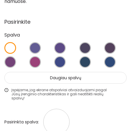
namuose.
Statybiniai sandarikliai
Spec. paskirties priemonės
Pasirinkite
Aliejai ir impregnantai medienai
Darbo priemonės
Spalva
Teptukai
Apsauginės juostelės
Voleliai
Daugiau spalvų
Pristatymo taisyklės
Įspėjame, jog ekrane atspalviai atvaizduojami pagal
Jūsų įrenginio charakteristikas ir gali neatitikti realių
spalvų!
Pirkimo taisyklės
Pasirinkta spalva: