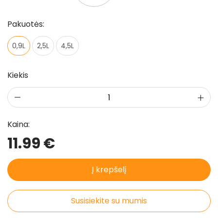
Pakuotės:
0,9L
2,5L
4,5L
Kiekis
Kaina:
11.99 €
Į krepšelį
Susisiekite su mumis