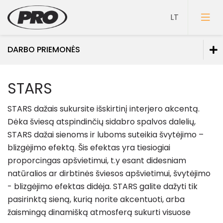
DARBO PRIEMONĖS
Dažai
STARS
Gruntai
STARS dažais sukursite išskirtinį interjero akcentą.
Glaistai
Dėka šviesą atspindinčių sidabro spalvos dalelių,
Lakai
STARS dažai sienoms ir luboms suteikia švytėjimo –
blizgėjimo efektą. Šis efektas yra tiesiogiai
Klijai
proporcingas apšvietimui, t.y esant didesniam
Mozaikiniai tinkai
natūralios ar dirbtinės šviesos apšvietimui, švytėjimo
- blizgėjimo efektas didėja. STARS galite dažyti tik
Struktūriniai tinkai
pasirinktą sieną, kurią norite akcentuoti, arba
Dekoravimo glaistai
žaismingą dinamišką atmosferą sukurti visuose